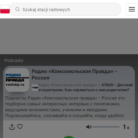
Podcasty
Радио «Комсомольская Правда» -
Россия
Радио «Комсомольская правда»
|
47800 - Детский
эгоцентризм. Как справиться с ним родителям?
Подкасты Радио «Комсомольская правда» - Россия это
подборка самых интересных интервью с политиками,
ведущими экономистами, учеными и звездами.
Подписывайтесь, скачивайте и слушайте, когда удобно!
1
x
Głośność