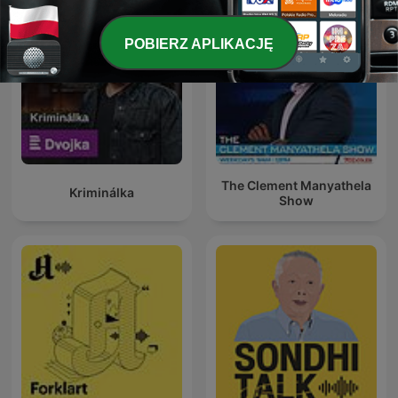
POBIERZ APLIKACJĘ
The Clement Manyathela
Kriminálka
Show