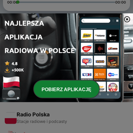
00:00
00:00
Odcinki
-
3
Del racismo⠀⠀⠀⠀⠀⠀⠀⠀⠀George Floyd/Gary Clark
Jr./Sandra Chagas/Patricio Rey y sus Redonditos
de Ricota
05 cze 2020
-
1
De la pandemia Mujica/Residente/Manu Chao
17 maj 2020
POBIERZ APLIKACJĘ
Radio Polska
Stacje radiowe i podcasty