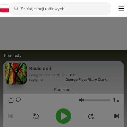
Podcasty
Radio edit
Ensayos (radio edit)
|
3 - Del
racismo⠀⠀⠀⠀⠀⠀⠀⠀⠀George Floyd/Gary Clark
Jr./Sandra Chagas/Patricio Rey y sus Redonditos de
Ricota
Radio edit
1
x
Głośność