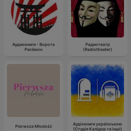
Аудиокниги - Ворота
Радиотеатр
Расёмон
(Radiotheater)
Аудіокниги українською
Pierwsza Młodość
(Студія Калідор та інші)