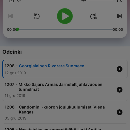
x
nettisivujemme tai Radiot.fi-sovelluksen kautta Classic on osa
Głośność
BAUERMEDIAA.
00:00
00:00
Odcinki
-
1208
Georgialainen Rivorere Suomeen
12 gru 2019
-
1207
Mikko Sajari: Armas Järnefelt juhlavuoden
tunnelmat
11 gru 2019
-
1206
Candomini -kuoron joulukuulumiset: Viena
Kangas
05 gru 2019
-
1205
Haastateltavana operettitähti Jyrki Anttila