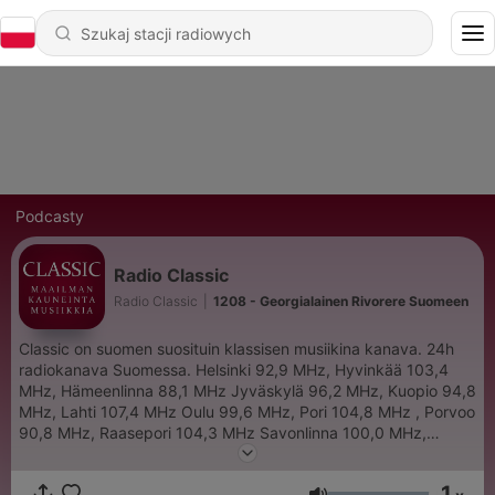
Podcasty
Radio Classic
Radio Classic
|
1208 - Georgialainen Rivorere Suomeen
Classic on suomen suosituin klassisen musiikina kanava. 24h
radiokanava Suomessa. Helsinki 92,9 MHz, Hyvinkää 103,4
MHz, Hämeenlinna 88,1 MHz Jyväskylä 96,2 MHz, Kuopio 94,8
MHz, Lahti 107,4 MHz Oulu 99,6 MHz, Pori 104,8 MHz , Porvoo
90,8 MHz, Raasepori 104,3 MHz Savonlinna 100,0 MHz,
Seinäjoki 107,4 MHz, Tampere 92,2 MHz, Turku 106,8 MHz,
Valkeakoski 90,3 MHz Voit kuunnella Classicia myös
1