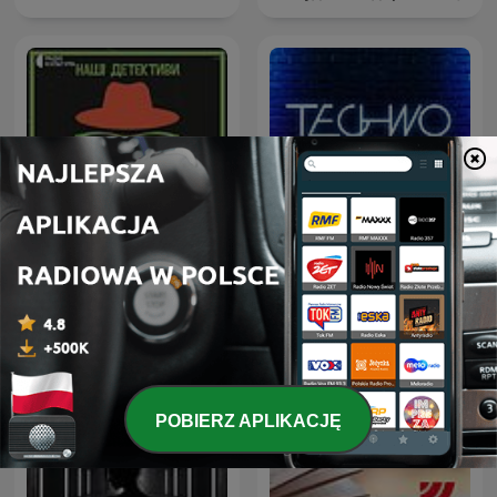
Наші детективи
Techno Life
POBIERZ APLIKACJĘ