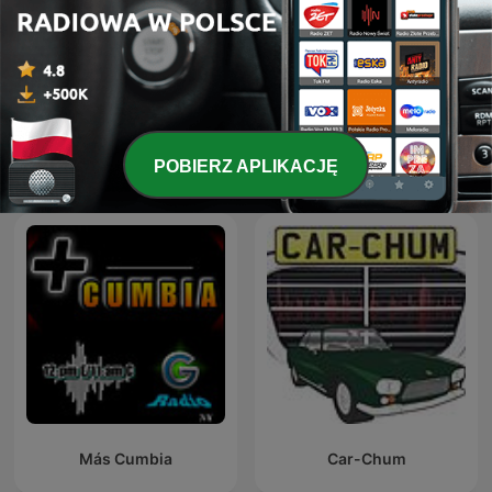
Pokaż więcej odcinków
POBIERZ APLIKACJĘ
Międzynarodowe podcasty:
Más Cumbia
Car-Chum