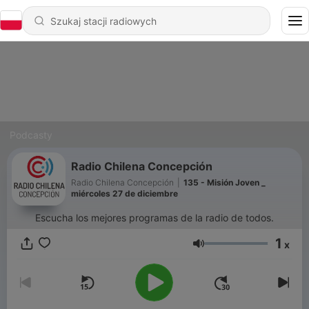
Podcasty
Radio Chilena Concepción
Radio Chilena Concepción
|
135 - Misión Joven _
miércoles 27 de diciembre
Escucha los mejores programas de la radio de todos.
1
x
Głośność