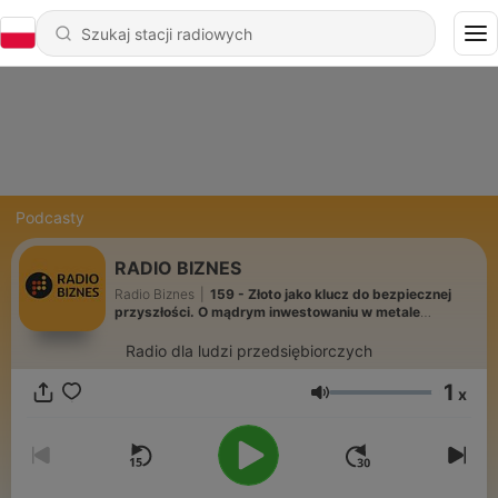
Podcasty
RADIO BIZNES
Radio Biznes
|
159 - Złoto jako klucz do bezpiecznej
przyszłości. O mądrym inwestowaniu w metale
szlachetne - Paweł Mazurek /Mennica Mazovia/
Radio dla ludzi przedsiębiorczych
1
x
Głośność