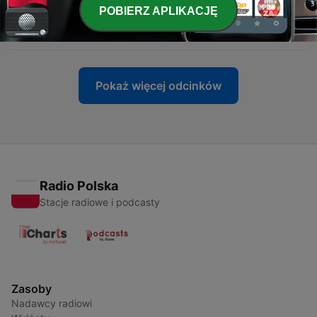
-
155
VAT, najbardziej skomplikowany podatek
POBIERZ APLIKACJĘ
świata? - Robert Mrozek /Puzzle Group/
17 cze 2025
Pokaż więcej odcinków
Radio Polska
Stacje radiowe i podcasty
Zasoby
Nadawcy radiowi