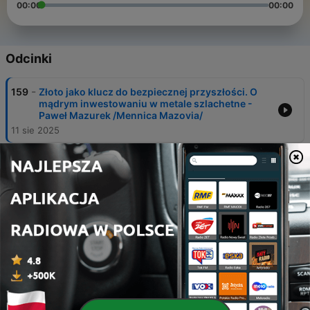
00:00
00:00
Odcinki
-
159
Złoto jako klucz do bezpiecznej przyszłości. O
mądrym inwestowaniu w metale szlachetne -
Paweł Mazurek /Mennica Mazovia/
11 sie 2025
-
158
Chińskie auta w Europie: przyszłość, podróbka
czy rewolucja? - Michał Maksymiuk
05 sie 2025
-
157
Koszty w firmie, co można wrzucić, a co może Cię
pogrążyć? - Robert Mrozek /Puzzle Group/
30 cze 2025
-
156
VAT bez żartów, czyli kiedy warto wejść do gry? -
Robert Mrozek /Puzzle Group/
24 cze 2025