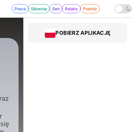
Praca
Siłownia
Sen
Relaks
Podróż
POBIERZ APLIKACJĘ
raz
r
 się
 w