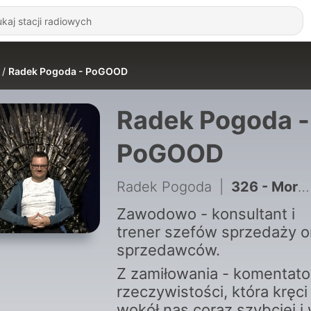
Radek Pogoda - PoGOOD
Radek Pogoda -
PoGOOD
Radek Pogoda
|
326 - Morawiecki i pamięć wyborcy | Pogodne Szorty #303
Zawodowo - konsultant i
trener szefów sprzedaży o
sprzedawców.
Z zamiłowania - komentato
rzeczywistości, która kręci
wokół nas coraz szybciej i