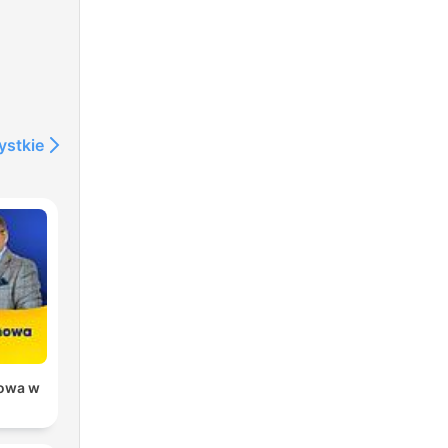
ystkie
owa w