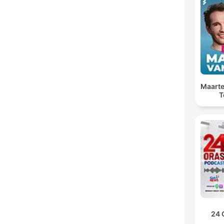
Maarte
T
24 