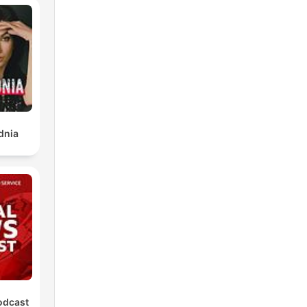
dnia
odcast