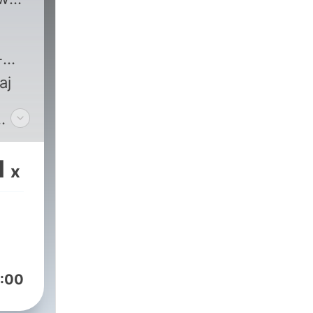
-
aj
1
x
:00