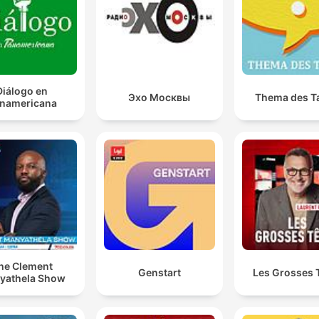
Diálogo en
Эхо Москвы
Thema des T
namericana
he Clement
Genstart
Les Grosses 
yathela Show