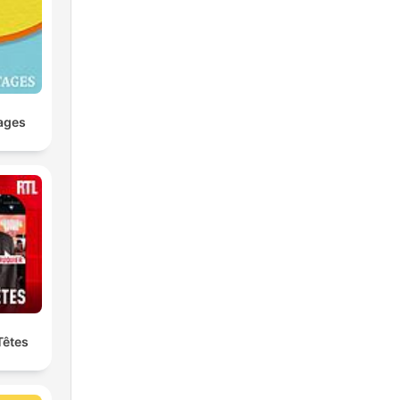
ages
Têtes