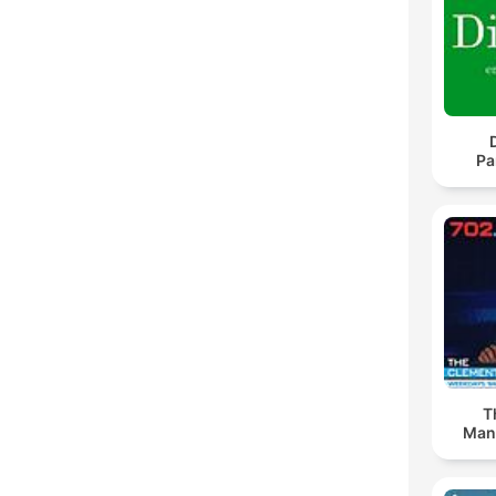
Pa
T
Man