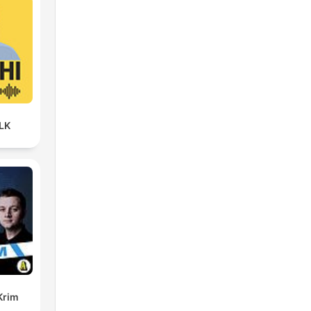
LK
Krim