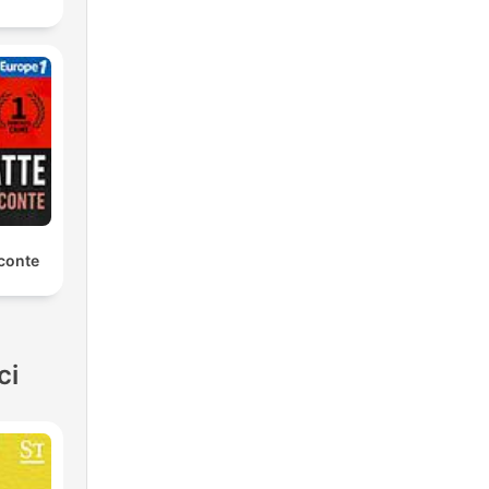
conte
ci