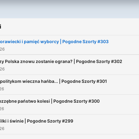
i
orawiecki i pamięć wyborcy | Pogodne Szorty #303
026
zy Polska znowu zostanie ograna? | Pogodne Szorty #302
026
 politykom wieczna hańba... | Pogodne Szorty #301
026
ezzębne państwo kolesi | Pogodne Szorty #300
026
ilki i świnie | Pogodne Szorty #299
026