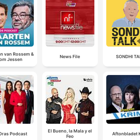
n van Rossem &
News File
SONDHI TA
om Jessen
El Bueno, la Mala y el
Oras Podcast
Aftonbladet 
Feo