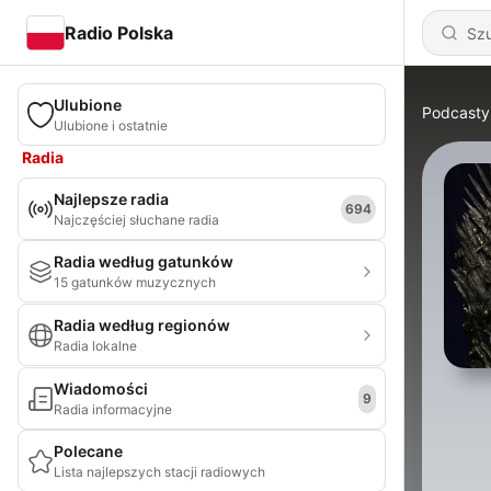
Radio Polska
Ulubione
Podcasty
Ulubione i ostatnie
Radia
Najlepsze radia
694
Najczęściej słuchane radia
Radia według gatunków
15 gatunków muzycznych
Radia według regionów
Radia lokalne
Wiadomości
9
Radia informacyjne
Polecane
Lista najlepszych stacji radiowych