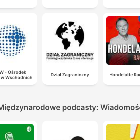
W - Ośrodek
Dział Zagraniczny
Hondelatte Ra
ów Wschodnich
Międzynarodowe podcasty: Wiadomoś