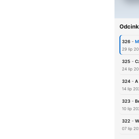
Odcink
-
326
M
29 lip 2
-
325
C
24 lip 2
-
324
A
14 lip 2
-
323
B
10 lip 2
-
322
W
07 lip 2