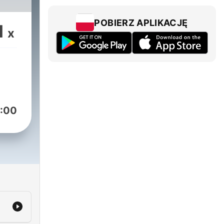
POBIERZ APLIKACJĘ
1
x
:00