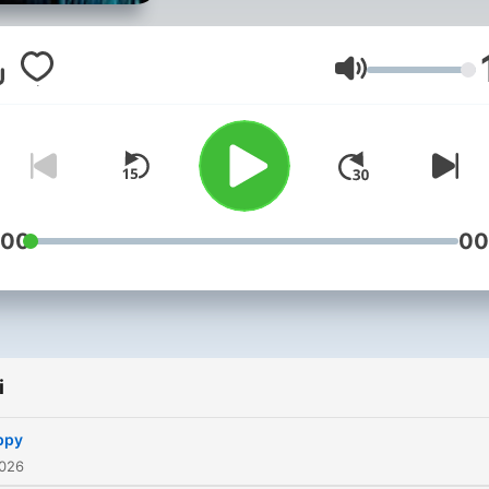
Głośność
:00
00
i
ppy
2026