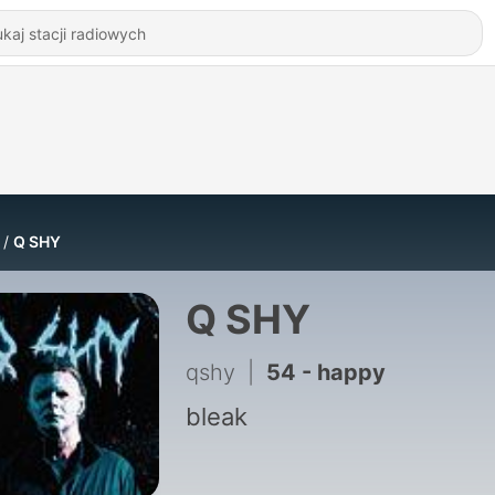
Q SHY
Q SHY
qshy
|
54 - happy
bleak