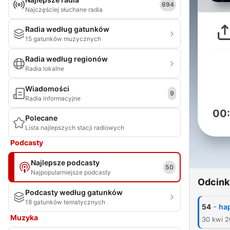
694
Najczęściej słuchane radia
Radia według gatunków
15 gatunków muzycznych
Radia według regionów
Radia lokalne
Wiadomości
9
Radia informacyjne
00
Polecane
Lista najlepszych stacji radiowych
Podcasty
Najlepsze podcasty
50
Najpopularniejsze podcasty
Odcink
Podcasty według gatunków
18 gatunków tematycznych
-
54
ha
Muzyka
30 kwi 