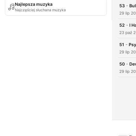
Najlepsza muzyka
-
53
Bul
Najczęściej słuchana muzyka
29 lip 2
-
52
I H
23 paź 
-
51
Ps
29 lip 2
-
50
Dev
29 lip 2