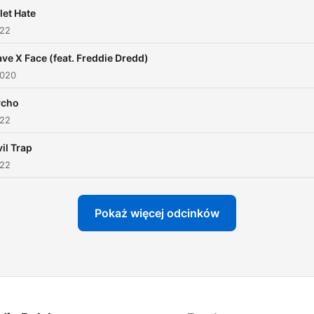
let Hate
022
ave X Face (feat. Freddie Dredd)
2020
ycho
022
il Trap
022
Pokaż więcej odcinków