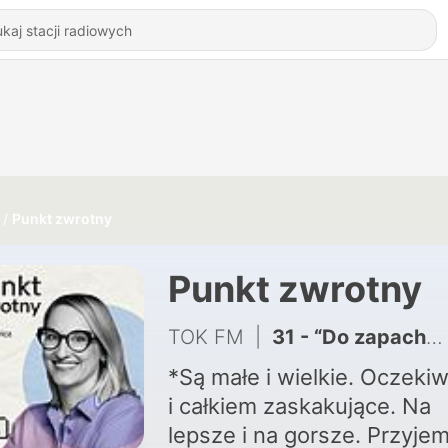
Punkt zwrotny
Punkt zwrotny
TOK FM
|
31 - “Do zapachu śmierci można przywyknąć”. Zbigniew Parafianowicz o pierwszych dniach wojny w Ukrainie.
*Są małe i wielkie. Oczeki
i całkiem zaskakujące. Na
lepsze i na gorsze. Przyjem