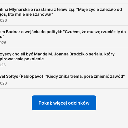
lina Młynarska o rozstaniu z telewizją: "Moje życie zależało od
oś, kto mnie nie szanował"
2026
m Bodnar o wejściu do polityki: "Czułem, że muszę rzucić się do
ju"
2026
yscy chcieli być Magdą M. Joanna Brodzik o serialu, który
pirował całe pokolenie
026
eł Sołtys (Pablopavo): "Kiedy znika trema, pora zmienić zawód"
2026
Pokaż więcej odcinków