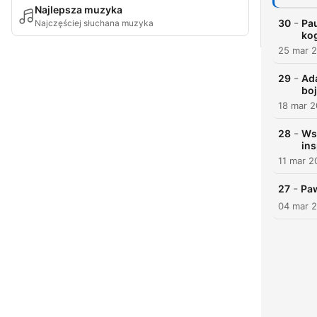
Najlepsza muzyka
-
30
Pau
Najczęściej słuchana muzyka
kog
25 mar 
-
29
Ada
bo
18 mar 
-
28
Wsz
ins
11 mar 2
-
27
Paw
04 mar 