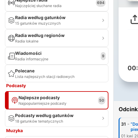
694
Najczęściej słuchane radia
Radia według gatunków
15 gatunków muzycznych
Radia według regionów
Radia lokalne
Wiadomości
9
Radia informacyjne
00
Polecane
Lista najlepszych stacji radiowych
Podcasty
Najlepsze podcasty
50
Najpopularniejsze podcasty
Odcink
Podcasty według gatunków
18 gatunków tematycznych
-
31
“Do
pie
Muzyka
01 kwi 2