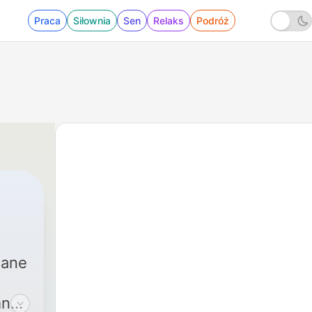
Praca
Siłownia
Sen
Relaks
Podróż
wane
ne i