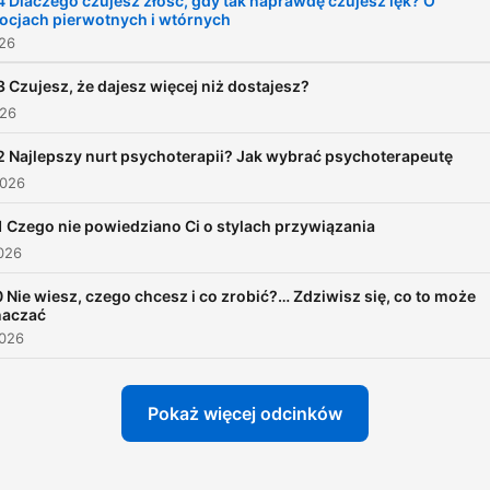
 Dlaczego czujesz złość, gdy tak naprawdę czujesz lęk? O
ocjach pierwotnych i wtórnych
026
 Czujesz, że dajesz więcej niż dostajesz?
026
 Najlepszy nurt psychoterapii? Jak wybrać psychoterapeutę
2026
 Czego nie powiedziano Ci o stylach przywiązania
026
 Nie wiesz, czego chcesz i co zrobić?… Zdziwisz się, co to może
naczać
2026
Pokaż więcej odcinków