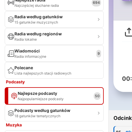
694
Najczęściej słuchane radia
Radia według gatunków
15 gatunków muzycznych
Radia według regionów
Radia lokalne
Wiadomości
9
Radia informacyjne
Polecane
Lista najlepszych stacji radiowych
00
Podcasty
Najlepsze podcasty
50
Najpopularniejsze podcasty
Podcasty według gatunków
18 gatunków tematycznych
Odcink
Muzyka