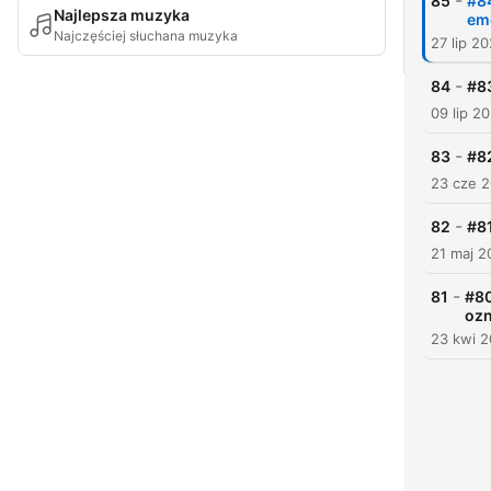
-
85
#84
Najlepsza muzyka
em
Najczęściej słuchana muzyka
27 lip 2
-
84
#83
09 lip 2
-
83
#82
23 cze 
-
82
#81
21 maj 2
-
81
#80
oz
23 kwi 