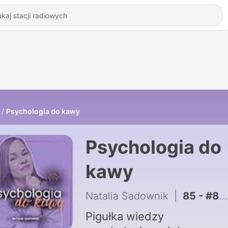
Psychologia do kawy
Psychologia do
kawy
Natalia Sadownik
|
85 - #84 Dlaczego czujesz złość, gdy tak naprawdę czujesz lęk? O emocjach pierwotnych i wtórnych
Pigułka wiedzy