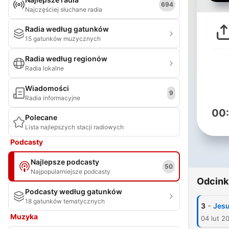
694
Najczęściej słuchane radia
Radia według gatunków
15 gatunków muzycznych
Radia według regionów
Radia lokalne
Wiadomości
9
Radia informacyjne
00
Polecane
Lista najlepszych stacji radiowych
Podcasty
Najlepsze podcasty
50
Najpopularniejsze podcasty
Odcink
Podcasty według gatunków
18 gatunków tematycznych
-
3
Jesu
Muzyka
04 lut 2