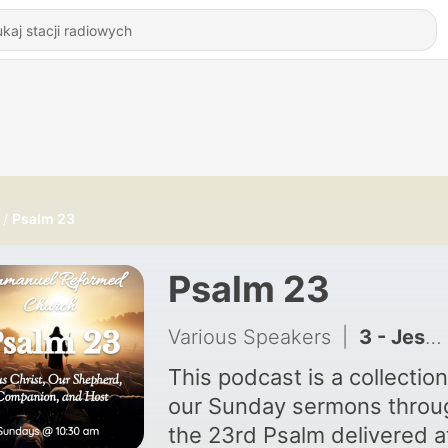
Psalm 23
Psalm 23
Various Speakers
|
3 - Jesus Christ, Our Host
This podcast is a collection
our Sunday sermons throu
the 23rd Psalm delivered a