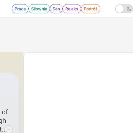
Praca
Siłownia
Sen
Relaks
Podróż
 of
gh
t