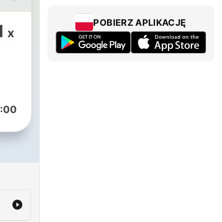
h in
tled
POBIERZ APLIKACJĘ
1
x
d,
s
ch
el
:00
rmedrcus.org.
of,
.