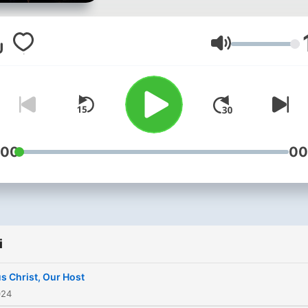
Emmanuel Reformed Churc
Sutton, NE. The series is ti
"Jesus Christ, Our Shepher
Głośność
Companion, and Host." Thi
podcast is a product of
Emmanuel Reformed Chur
(RCUS) in Sutton, NE. For more
information about Emmanu
:00
00
Reformed Church and her
ministries, check out our
website:
https://www.emmanuelrefo
i
To learn more about the
denomination we're a part 
s Christ, Our Host
please visit https://rcus.org
024