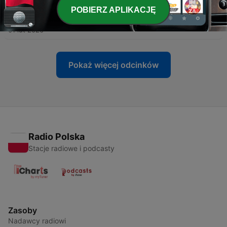
POBIERZ APLIKACJĘ
-
126
asertywność, odc16S05
01 lut 2026
Pokaż więcej odcinków
Radio Polska
Stacje radiowe i podcasty
Zasoby
Nadawcy radiowi