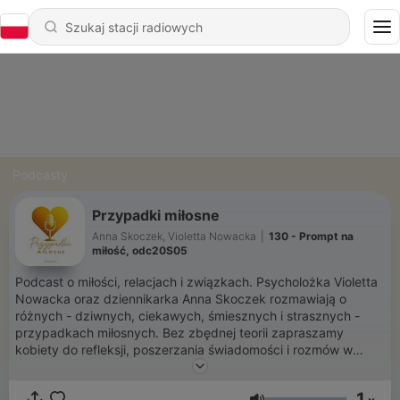
Podcasty
Przypadki miłosne
Anna Skoczek, Violetta Nowacka
|
130 - Prompt na
miłość, odc20S05
Podcast o miłości, relacjach i związkach. Psycholożka Violetta
Nowacka oraz dziennikarka Anna Skoczek rozmawiają o
różnych - dziwnych, ciekawych, śmiesznych i strasznych -
przypadkach miłosnych. Bez zbędnej teorii zapraszamy
kobiety do refleksji, poszerzania świadomości i rozmów w
naszym bezpiecznym, kobiecym towarzystwie.
1