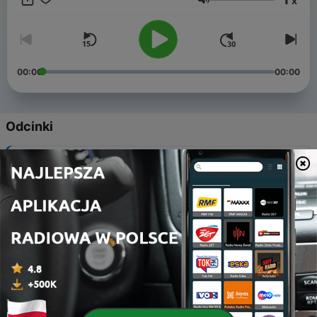
x
Głośność
00:00
00:00
Odcinki
-
130
Prompt na miłość, odc20S05
11 cze 2026
-
129
Przestań gadać jak terapeuta, odc19S05
25 mar 2026
-
128
Jak żyć (w związku) po zdradzie? odc18S05
05 mar 2026
-
127
Zwierz się komuś, poczuj ulgę, odc17S05
17 lut 2026