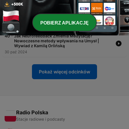
-
41
Dlaczego Twoje ciało nie chce Medytować? Joga
Powięziowa Integralnie | Wywiad | Wojtek
Karczmarzyk
POBIERZ APLIKACJĘ
16 lis 2024
-
40
Jak Neurofeedback Zmienia Medytację?
Nowoczesne metody wpływania na Umysł |
Wywiad z Kamilą Orlińską
30 paź 2024
Pokaż więcej odcinków
Radio Polska
Stacje radiowe i podcasty