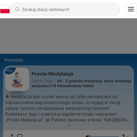
Podcasty
Prosta Medytacja
Daniel Pisko
|
44 - 2 godziny medytacji, które zmieniają
wszystko | 10 Odosobnienie Online
🔶 Medytacja jest czymś więcej niż tylko narzędziem do
odpuszczenia nagromadzonego stresu, to wgląd w swoją
naturę i proces odnajdywania wewnętrznej harmonii.
Doświadcz tego i praktykuj regularnie dzięki nagraniom
„Prosta Medytacja”. 📖 Pobierz darmowy e-book “NIEZBĘDNIK
MEDYTACJI” na https://wolnyduch.pl/niezbednik-medytacji/ 🌝
Jeżeli czujesz, że Ci się podobało i medytacja jest przydatnym
1