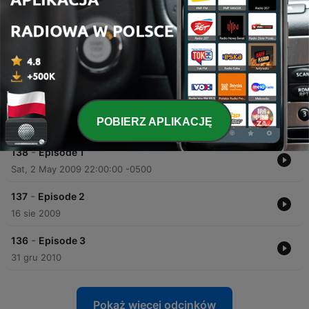
-
140
Mark's Birthday Transmission / Progressive
Breaks Mixed Live on Twitch // Atmospherix
(April 6, 2026)
Thu, 9 Jul 2026 21:36:00 -0500
-
139
Progressive Breaks Mixed Live on Twitch /
Birthday Sesh // Atmospherix (April 3, 2026)
POBIERZ APLIKACJĘ
Wed, 8 Jul 2026 22:21:00 -0500
-
138
Episode 1
Sat, 2 May 2009 22:00:00 -0500
-
137
Episode 2
16 sie 2009
-
136
Episode 3
31 gru 2010
Pokaż więcej odcinków