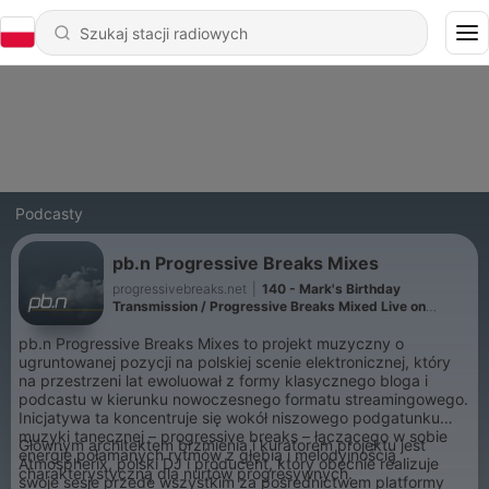
Podcasty
pb.n Progressive Breaks Mixes
progressivebreaks.net
|
140 - Mark's Birthday
Transmission / Progressive Breaks Mixed Live on
Twitch // Atmospherix (April 6, 2026)
pb.n Progressive Breaks Mixes to projekt muzyczny o
ugruntowanej pozycji na polskiej scenie elektronicznej, który
na przestrzeni lat ewoluował z formy klasycznego bloga i
podcastu w kierunku nowoczesnego formatu streamingowego.
Inicjatywa ta koncentruje się wokół niszowego podgatunku
muzyki tanecznej – progressive breaks – łączącego w sobie
Głównym architektem brzmienia i kuratorem projektu jest
energię połamanych rytmów z głębią i melodyjnością
Atmospherix, polski DJ i producent, który obecnie realizuje
charakterystyczną dla nurtów progresywnych.
swoje sesje przede wszystkim za pośrednictwem platformy