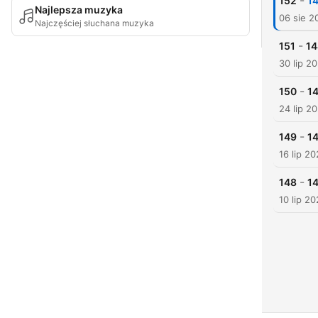
-
152
14
Najlepsza muzyka
06 sie 2
Najczęściej słuchana muzyka
-
151
14
30 lip 2
-
150
14
24 lip 2
-
149
14
16 lip 2
-
148
14
10 lip 2