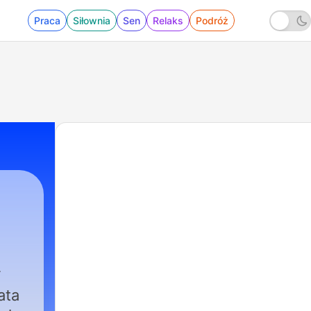
Praca
Siłownia
Sen
Relaks
Podróż
ata