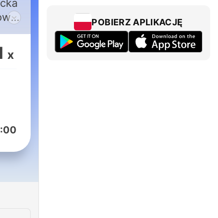
icka
iowy
POBIERZ APLIKACJĘ
łaci
1
x
:00