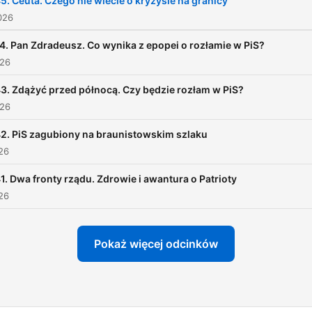
5. Ceuta. Czego nie wiecie o kryzysie na granicy
026
4. Pan Zdradeusz. Co wynika z epopei o rozłamie w PiS?
026
3. Zdążyć przed północą. Czy będzie rozłam w PiS?
026
2. PiS zagubiony na braunistowskim szlaku
026
1. Dwa fronty rządu. Zdrowie i awantura o Patrioty
026
Pokaż więcej odcinków