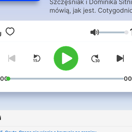
Szczęśniak i Dominika Sitn
mówią, jak jest. Cotygodn
komentarz polityczny. Nie p
nam Tusk ani Kaczyński,
Głośność
Zandberg ani Mentzen
:00
00
i