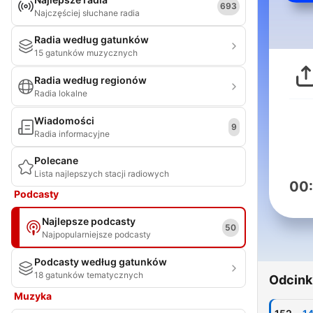
693
Najczęściej słuchane radia
Radia według gatunków
15 gatunków muzycznych
Radia według regionów
Radia lokalne
Wiadomości
9
Radia informacyjne
Polecane
Lista najlepszych stacji radiowych
00
Podcasty
Najlepsze podcasty
50
Najpopularniejsze podcasty
Podcasty według gatunków
18 gatunków tematycznych
Odcink
Muzyka