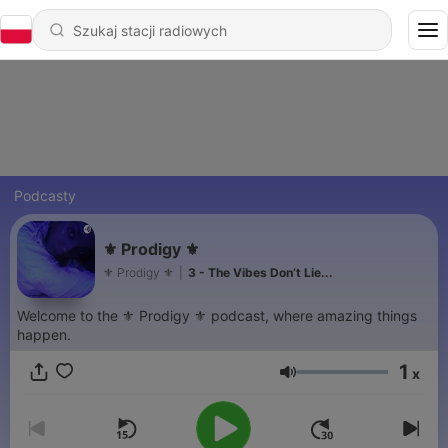
Podcasty
⚜ Prodigy ⚜
⚜ Prodigy ⚜
|
3 - The Vibes Don’t Lie...
Welcome to the ⚜ Prodigy ⚜ podcast, where amazing things
happen.
1
x
Głośność