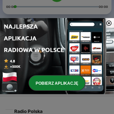
00:00
00:00
Odcinki
-
3
The Vibes Don’t Lie...
17 lip 2018
-
2
Morgan Freeman accused of Sexual Harassment?!
24 maj 2018
-
1
The first of many...
22 maj 2018
POBIERZ APLIKACJĘ
Radio Polska