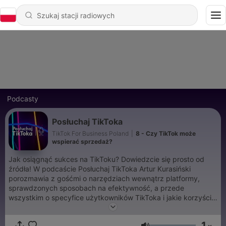
Podcasty
Posłuchaj TikToka
TikTok For Business Poland
|
8 - Czy TikTok może
wspierać sprzedaż?
Jak osiągnąć sukces na TikToku? Dowiedzcie się prosto od
źródła! W podcaście Posłuchaj TikToka Artur Kurasiński
porozmawia z gośćmi o narzędziach wewnątrz platformy,
sprawdzonych sposobach na efektywność, a przede
wszystkim o specyfice użytkowników TikToka i jakie korzyści
płyną dla marketerów z wykorzystywania go w swoich
kampaniach. Stay tuned!
1