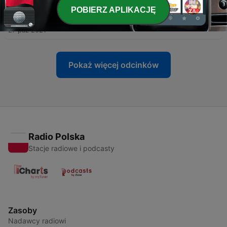
POBIERZ APLIKACJĘ
-
4
Best of TikTok: jak tworzyć kreatywne treści?
27 paź 2021
Pokaż więcej odcinków
Radio Polska
Stacje radiowe i podcasty
Zasoby
Nadawcy radiowi