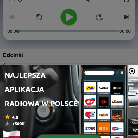
x
Głośność
00:00
00:00
Odcinki
-
8
Czy TikTok może wspierać sprzedaż?
23 lis 2021
-
7
Jak reklamować się na TikToku?
16 lis 2021
-
6
Prywatność i bezpieczeństwo na TikToku
09 lis 2021
-
5
Jak współpracować z twórcami na TikToku?
03 lis 2021