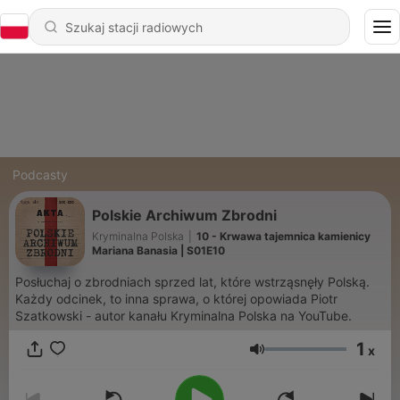
Podcasty
Polskie Archiwum Zbrodni
Kryminalna Polska
|
10 - Krwawa tajemnica kamienicy
Mariana Banasia | S01E10
Posłuchaj o zbrodniach sprzed lat, które wstrząsnęły Polską.
Każdy odcinek, to inna sprawa, o której opowiada Piotr
Szatkowski - autor kanału Kryminalna Polska na YouTube.
1
x
Głośność