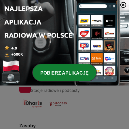
00:00
00:00
Odcinki
-
1
The Monket and Crocodile
02 sie 2021
POBIERZ APLIKACJĘ
Radio Polska
Stacje radiowe i podcasty
Zasoby