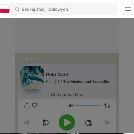
Podcasty
Polo Cast
Polo
|
1 - The Monket and Crocodile
One upon a time
1
x
Głośność