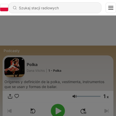
Podcasty
Polka
Dana Vilchis
|
1 - Polka
Orígenes y definición de la polka, vestimenta, instrumentos
que se usan y formas de bailar.
1
x
Głośność