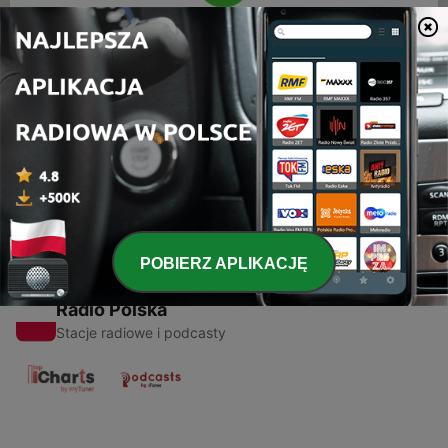
00:00
00:00
Odcinki
-
1
Polka
04 mar 2021
POBIERZ APLIKACJĘ
Radio Polska
Stacje radiowe i podcasty