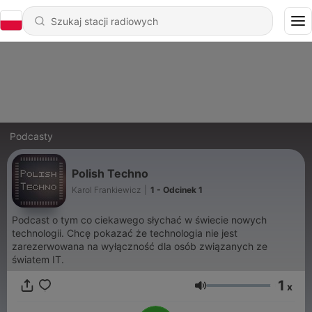
Podcasty
Polish Techno
Karol Frankiewicz
|
1 - Odcinek 1
Podcast o tym co ciekawego słychać w świecie nowych
technologii. Chcę pokazać że technologia nie jest
zarezerwowana na wyłączność dla osób związanych ze
światem IT.
1
x
Głośność