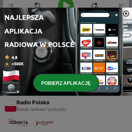
00:00
00:00
Odcinki
-
1
Odcinek 1
11 wrz 2016
POBIERZ APLIKACJĘ
Radio Polska
Stacje radiowe i podcasty