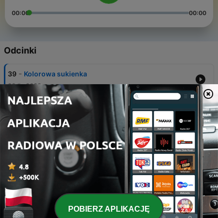
00:00
00:00
Odcinki
-
39
Kolorowa sukienka
20 lis 2022
-
38
"Bardzo miło" z Jarosławem Wolskim
15 lis 2022
-
37
Ukraińska kelnerka musiała obsłużyć...
13 lis 2022
-
36
Czy bić dzieci?
06 lis 2022
-
35
Co dalej z Polimatami?
POBIERZ APLIKACJĘ
17 lut 2022