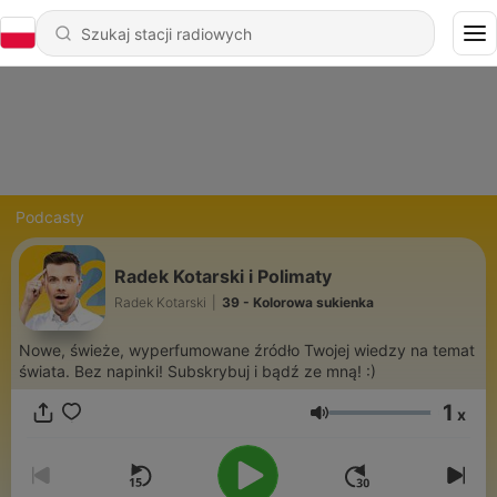
Podcasty
Radek Kotarski i Polimaty
Radek Kotarski
|
39 - Kolorowa sukienka
Nowe, świeże, wyperfumowane źródło Twojej wiedzy na temat
świata. Bez napinki! Subskrybuj i bądź ze mną! :)
1
x
Głośność