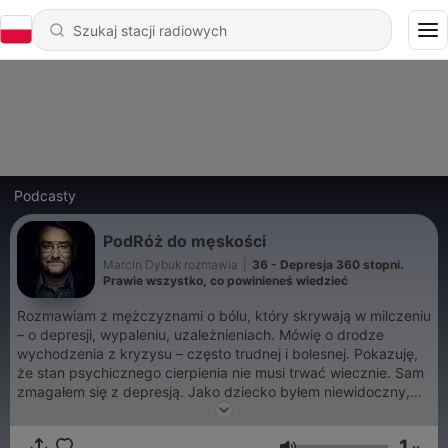
Podcasty
PodRóż do męskości
Marcin Dybuk rozmawia
|
36 - Depresja 360 stopni.
Prawie wszystko, co powinieneś wiedzieć
Rozmawiam z mężczyznami o bólu, który skrywają w milczeniu
– o depresji, wypaleniu, uzależnieniach. Mówię o drodze
wychodzenia z kryzysu – często trudnej i bolesnej. Pokazuję,
że stan psychicznego cierpienia nie musi trwać wiecznie. Sam
zmagałem się z depresją. Jako dziecko byłem niewidoczny,
funkcjonowałem w schematach DDA. Sukcesy zawodowe
traktowałem jako sposób na zdobycie uwagi i akceptacji.
1