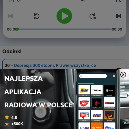
x
Przeszedłem terapię, która pozwoliła mi spojrzeć na siebie i
Głośność
świat z perspektywy dojrzałego mężczyzny. Odzyskałem
poczucie siły i stabilności. Dziś chcę wspierać innych w
podobnej drodze.
00:00
00:00
Odcinki
-
36
Depresja 360 stopni. Prawie wszystko, co
powinieneś wiedzieć
16 paź 2025
-
35
Czego nas mężczyzn nie nauczono, a szkoda /
#35
15 gru 2025
-
34
Depresja zostawia ślad. Ale można żyć pełnią
życia / #34
08 paź 2025