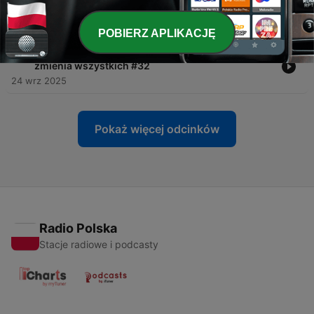
-
33
Depresja, a życie zawodowe / #33
01 paź 2025
POBIERZ APLIKACJĘ
-
32
Depresja w rodzinie: jak choroba jednej osoby
zmienia wszystkich #32
24 wrz 2025
Pokaż więcej odcinków
Radio Polska
Stacje radiowe i podcasty