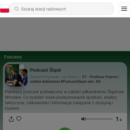
Podcasty
Podcast Śląsk
Damian Filipowski i Jan Mikoś
|
57 - Profesor Puerto i
solidni debiutanci #PodcastŚląsk odc. 56
Pierwszy podcast poświęcony w całości piłkarskiemu Śląskowi
Wrocław. Co tydzień nowe podsumowanie spotkań, analizy
taktyczne, ciekawostki i informacje związane z drużyną i
klubem.
1
x
Głośność