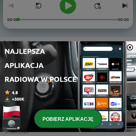
00:00
00:00
Odcinki
-
57
Profesor Puerto i solidni debiutanci
#PodcastŚląsk odc. 56
09 gru 2020
-
56
Zagubiony Śląsk #PodcastŚląsk odc. 55
11 lis 2020
-
55
Spodziewana zadyszka Śląska? #PodcastŚląsk
odc. 54
25 paź 2020
POBIERZ APLIKACJĘ
-
54
Koncertowa gra Śląska #PodcastŚląsk odc. 53
07 paź 2020