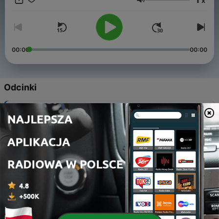
x
Głośność
00:00
00:00
Odcinki
-
11
Ep.011 CreepyPasta
21 cze 2021
-
10
Ep.010 La Ouija
19 cze 2020
-
9
Ep.09 Allan Kardec: le codificateur du spiritisme
18 cze 2020
-
8
EP.08 Perceptions Extrasensorielles (PES)
18 maj 2020