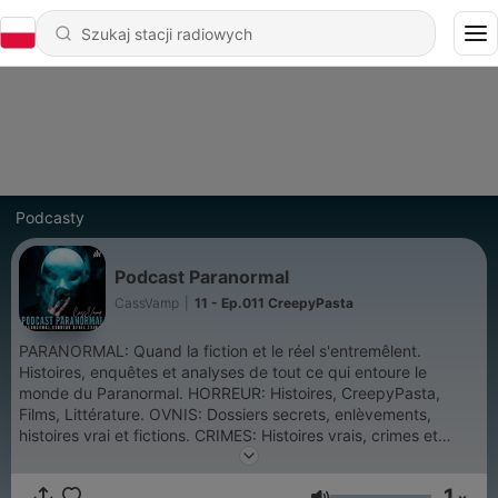
Podcasty
Podcast Paranormal
CassVamp
|
11 - Ep.011 CreepyPasta
PARANORMAL: Quand la fiction et le réel s'entremêlent.
Histoires, enquêtes et analyses de tout ce qui entoure le
monde du Paranormal. HORREUR: Histoires, CreepyPasta,
Films, Littérature. OVNIS: Dossiers secrets, enlèvements,
histoires vrai et fictions. CRIMES: Histoires vrais, crimes et
tueurs en série. Instagram: @cassvampoff Twitter, Twitch,
YouTube, TikTok: @CassVamp Twitch
1