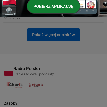
POBIERZ APLIKACJĘ
-
16
Podcast #16 Jak czytać jej znaki vs. Jak czytać
jego znaki
04 lis 2022
Pokaż więcej odcinków
Radio Polska
Stacje radiowe i podcasty
Zasoby