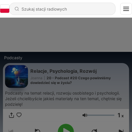
Podcasty
Relacje, Psychologia, Rozwój
Joanna
|
20 - Podcast #20 Czego powinniśmy
dowiedzieć się w życiu?
Podcasty na temat relacji, rozwoju osobistego i psychologii.
Jeżeli chcielibyście jakieś materiały na ten temat, chętnie się
podzielę!
1
x
Głośność