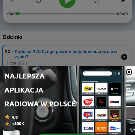
00:00
00:00
Odcinki
-
20
Podcast #20 Czego powinniśmy dowiedzieć się w
życiu?
11 cze 2023
-
19
Podcast #19 Co powinniśmy robić w życiu żeby
być szczęśliwym na co dzień - milion informacji
wszędzie
03 kwi 2023
-
18
Podcast #18 Poradniki typu co zrobić żeby się we
mnie zakochał/zakochała
04 sty 2023
-
17
Podcast #17 Randkowanie vs. kupowanie auta
13 gru 2022