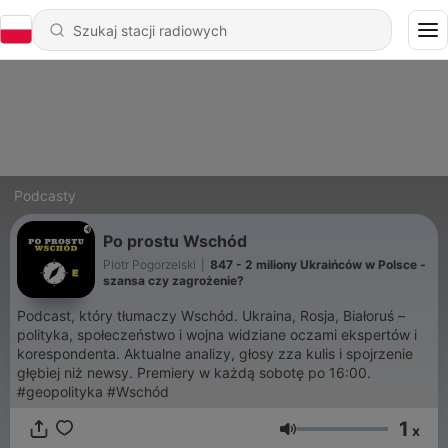
Podcasty
Po prostu Wschód
Piotr Pogorzelski
|
847 - 2 miliony Ukraińców w Polsce -
szansa czy zagrożenie?
Podcast, który tłumaczy Wschód. Ukraina, Rosja, Białoruś –
polityka, społeczeństwo i wojna widziane oczami ekspertów i
korespondenta. Aktualne analizy, głosy zza kulis i spojrzenie
głębiej niż newsy. Premiery w każdą sobotę po 16:00.
#geopolityka #Wschód
1
x
Głośność