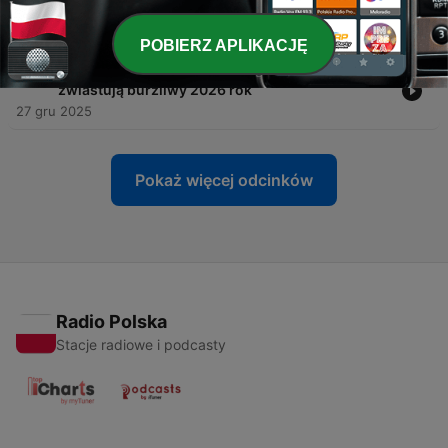
Rosji i globalnego układu sił
10 sty 2026
POBIERZ APLIKACJĘ
-
843
Geopolityka 2025 - analiza wydarzeń, które
zwiastują burzliwy 2026 rok
27 gru 2025
Pokaż więcej odcinków
Radio Polska
Stacje radiowe i podcasty