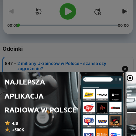
00:00
00:00
Odcinki
-
847
2 miliony Ukraińców w Polsce - szansa czy
zagrożenie?
07 lut 2026
-
846
Rosja dobije Ukrainę? Najtrudniejsza zima w
historii Kijowa.
24 sty 2026
-
845
Co Rosja ukrywa przed obywatelami?
Mechanizmy kontroli mediów
17 sty 2026
-
844
Interwencja USA w Wenezueli: konsekwencje dla