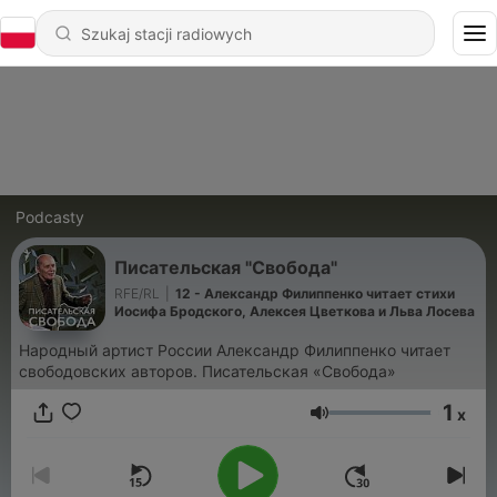
Podcasty
Писательская "Свобода"
RFE/RL
|
12 - Александр Филиппенко читает стихи
Иосифа Бродского, Алексея Цветкова и Льва Лосева
Народный артист России Александр Филиппенко читает
свободовских авторов. Писательская «Свобода»
1
x
Głośność