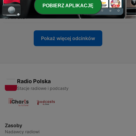
-
8
Александр Филиппенко читает главу из
POBIERZ APLIKACJĘ
сатирической повести Владимира Войновича
"Иванькиада"
25 sie 2024
Pokaż więcej odcinków
Radio Polska
Stacje radiowe i podcasty
Zasoby
Nadawcy radiowi