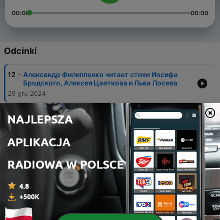
00:00
00:00
Odcinki
-
12
Александр Филиппенко читает стихи Иосифа
Бродского, Алексея Цветкова и Льва Лосева
29 gru 2024
-
11
Александр Филиппенко читает эссе Петра Вайля
24 lis 2024
-
10
Александр Филиппенко читает рассказ Сергея
Довлатова "Представление"
27 paź 2024
-
9
Александр Филиппенко читает главу из книги
Владимира Буковского "И возвращается ветер"
29 wrz 2024