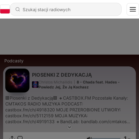
Podcasty
PIOSENKI Z DEDYKACJĄ
Christos Michailidis
|
8 - Chada feat. Hades -
Powiedz Jej, Że Ją Kochasz
🟥Piosenki z Dedykacją🟥 🔸️CASTBOX.FM Pozostałe Kanały:
CMTAKOS RADIO MUZYKA PODCAST:
castbox.fm/ch/4918320 MOJE PRZEROBIONE UTWORY:
castbox.fm/ch/5112159 MOJA MUZYKA:
castbox.fm/ch/4919133 🔹️BandLab: bandlab.com/cmtakos
🔹️MixCloud: mixcloud.com/cmtakos83/ 🔹️SoundCloud:
soundcloud.com/cmtakos 🔹️YouTube: youtube.com/cmtakos
1