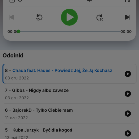
x
🔹️Spotify: open.spotify.com/collection/playlists ◾️Blogger:
Głośność
cmtakos.blogspot.com ◾️Linktree: linktr.ee/cmtakos ◾️Pinterest:
pl.pinterest.com/radiomuzykapodcast/ ◾️Witryna: cmtakos.com
00:00
00:00
Odcinki
-
8
Chada feat. Hades - Powiedz Jej, Że Ją Kochasz
03 gru 2022
-
7
Gibbs - Nigdy albo zawsze
03 gru 2022
-
6
BajorekD - Tylko Ciebie mam
11 cze 2022
-
5
Kuba Jurzyk - Być dla kogoś
13 maj 2022