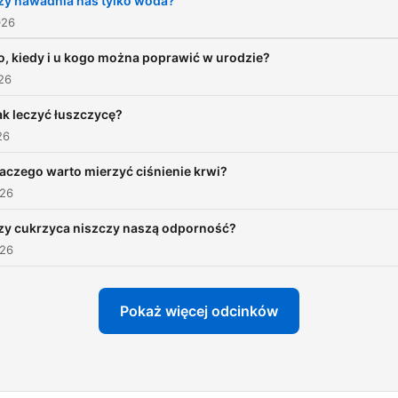
zy nawadnia nas tylko woda?
026
o, kiedy i u kogo można poprawić w urodzie?
026
ak leczyć łuszczycę?
26
aczego warto mierzyć ciśnienie krwi?
026
zy cukrzyca niszczy naszą odporność?
026
Pokaż więcej odcinków