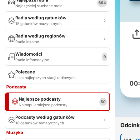
694
Najczęściej słuchane radia
Radia według gatunków
15 gatunków muzycznych
Radia według regionów
Radia lokalne
Wiadomości
9
Radia informacyjne
Polecane
Lista najlepszych stacji radiowych
00
Podcasty
Najlepsze podcasty
50
Najpopularniejsze podcasty
Podcasty według gatunków
18 gatunków tematycznych
Odcink
Muzyka