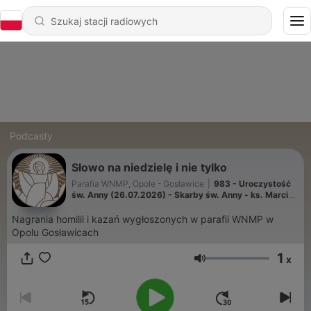
Podcasty
Słowo na niedzielę i nie tylko
Parafia WNMP, Opole - Gosławice
|
983 - Uroczystość
św. Anny (26.07.2026) - Skarby św. Anny - ks. Marcin
Cytrycki
Nagrania homilii i kazań wygłoszonych w parafii WNMP w
Opolu Gosławicach
1
x
Głośność