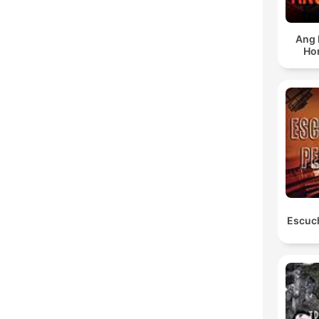
Ang 
Ho
Escuc