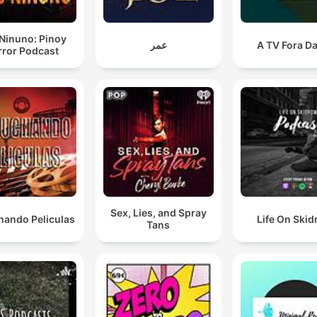
Ninuno: Pinoy
عمر
A TV Fora D
rror Podcast
Sex, Lies, and Spray
hando Peliculas
Life On Ski
Tans