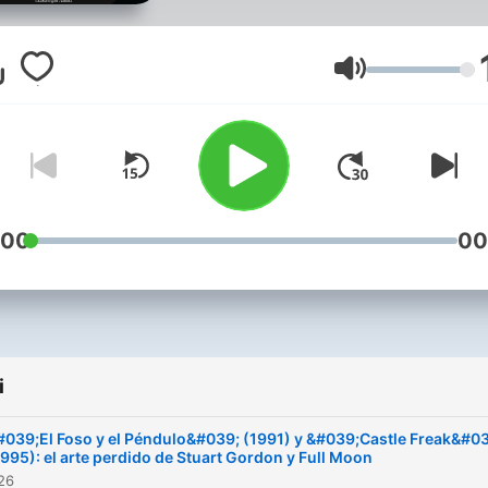
series y otros aspectos de
cultura popular que se te
puedan ocurrir. Todo con
Głośność
invitados, música, y mucho
sentido del humor.
:00
00
i
#039;El Foso y el Péndulo&#039; (1991) y &#039;Castle Freak&#0
1995): el arte perdido de Stuart Gordon y Full Moon
026