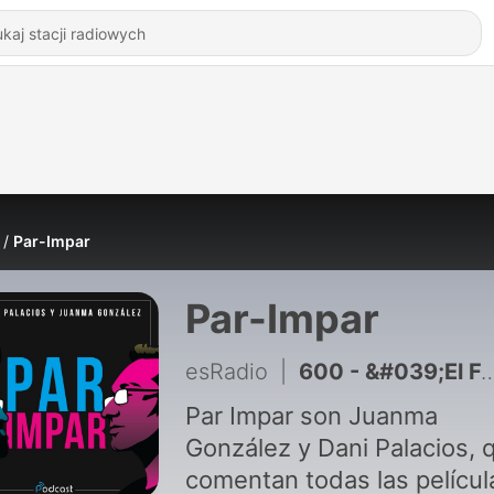
Par-Impar
Par-Impar
esRadio
|
600 - &#039;El Foso y el Péndulo&#039; (1991) y &#039;Castle Freak&#039; (1995): el arte perdido de Stuart Gordon y Full Moon
Par Impar son Juanma
González y Dani Palacios, 
comentan todas las películ