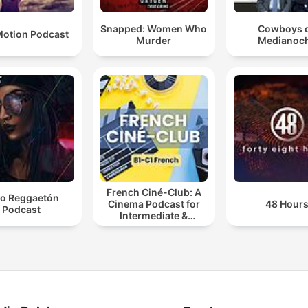
Snapped: Women Who
Cowboys 
otion Podcast
Murder
Medianoc
French Ciné-Club: A
o Reggaetón
Cinema Podcast for
48 Hour
Podcast
Intermediate &
Advanced French
Learners