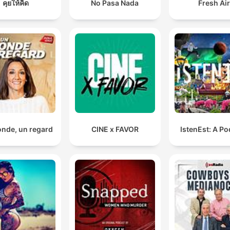
คุยให้คิด
No Pasa Nada
Fresh Ai
nde, un regard
CINE x FAVOR
IstenEst: A P