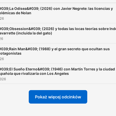
#039;La Odisea&#039; (2026) con Javier Negrete: las licencias y
olémicas de Nolan
026
#039;Obsession&#039; (2026) y todas las locas teorías sobre Ind
avarrette (incluida la del gato)
26
#039;Rain Man&#039; (1988) y el gran secreto que ocultan sus
rotagonistas
026
#039;El Sueño Eterno&#039; (1946) con Martín Torres y la ciudad
spañola que rivalizaría con Los Angeles
2026
Pokaż więcej odcinków