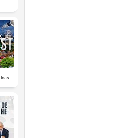
r
odcast