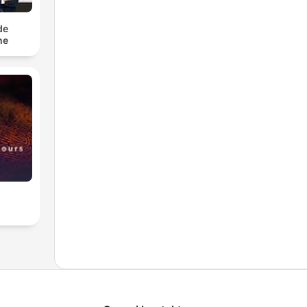
de
he
s