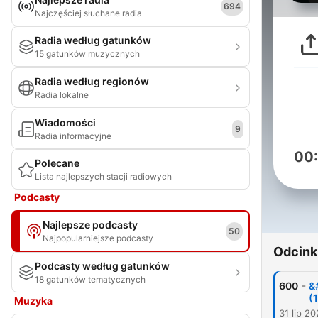
694
Najczęściej słuchane radia
Radia według gatunków
15 gatunków muzycznych
Radia według regionów
Radia lokalne
Wiadomości
9
Radia informacyjne
00
Polecane
Lista najlepszych stacji radiowych
Podcasty
Najlepsze podcasty
50
Najpopularniejsze podcasty
Odcink
Podcasty według gatunków
18 gatunków tematycznych
-
600
&
(
Muzyka
31 lip 2