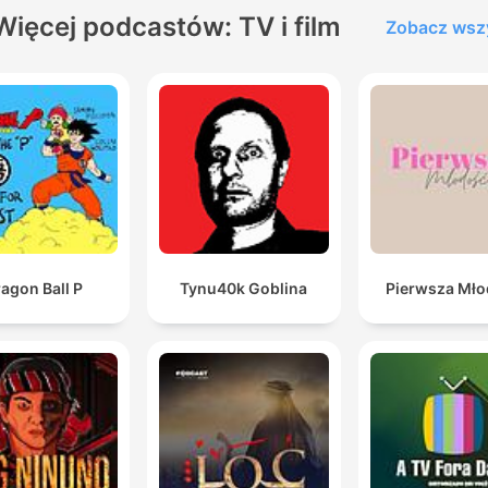
Więcej podcastów: TV i film
Zobacz wsz
agon Ball P
Tynu40k Goblina
Pierwsza Mł