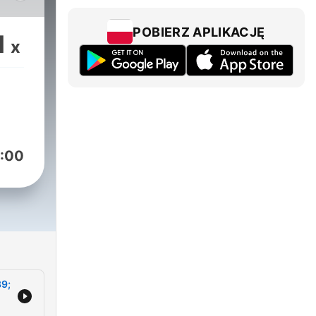
POBIERZ APLIKACJĘ
1
x
:00
39;