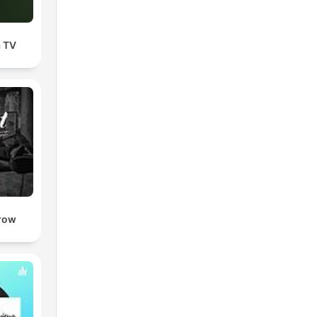
a TV
drow