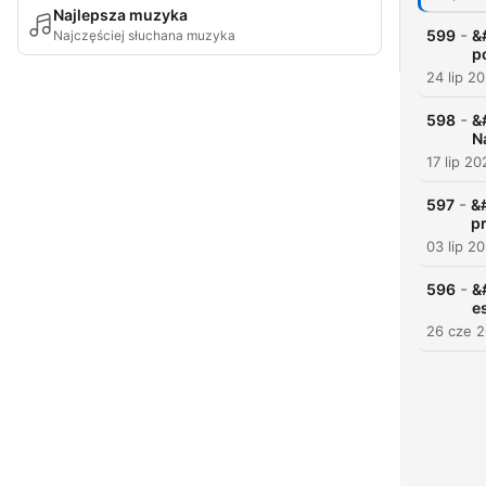
Najlepsza muzyka
-
599
&
Najczęściej słuchana muzyka
p
24 lip 2
-
598
&
N
17 lip 20
-
597
&
p
03 lip 2
-
596
&
e
26 cze 