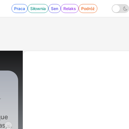
Praca
Siłownia
Sen
Relaks
Podróż
que
as,