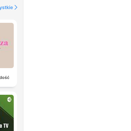
ystkie
odość