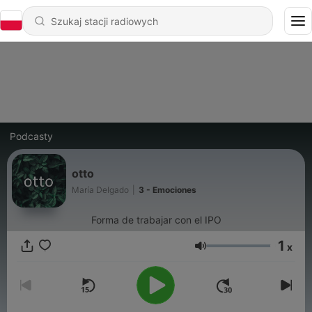
Podcasty
otto
María Delgado
|
3 - Emociones
Forma de trabajar con el IPO
1
x
Głośność