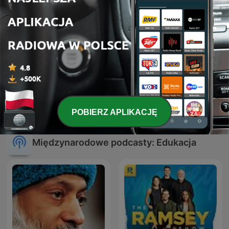
Polityka o historii
Kwadrans na angielski
POBIERZ APLIKACJĘ
Międzynarodowe podcasty: Edukacja