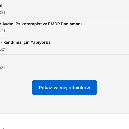
uf
021
n Aydın, Psikoterapist ve EMDR Danışmanı
021
 - Kendimiz İçin Yapıyoruz
021
021
Pokaż więcej odcinków