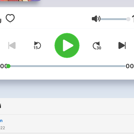
sonrası Kanada’ya göç ede
yeni nesil/dalga göçmenler
kendi deneyimlerini, göç
Głośność
tanımlarını, hayal ettikleri v
gerçekleşenleri, gelecek
planlarını konuşuyoruz.
ookanadapodcast@gmail.
adresine mail atabilir ya da
:00
00
@ookanadapodcast Instag
hesabını takip edebilirsiniz.
Music: www.bensound.co
i
in
022