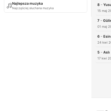
Najlepsza muzyka
-
8
Yus
Najczęściej słuchana muzyka
15 maj 2
-
7
Güli
01 maj 2
-
6
Esin
24 kwi 2
-
5
Aslı
17 kwi 2