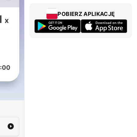
n
le
POBIERZ APLIKACJĘ
1
x
e
com
:00
ram
m