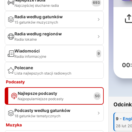
693
Najczęściej słuchane radia
Radia według gatunków
15 gatunków muzycznych
Radia według regionów
Radia lokalne
Wiadomości
9
Radia informacyjne
00
Polecane
Lista najlepszych stacji radiowych
Podcasty
Najlepsze podcasty
50
Najpopularniejsze podcasty
Odcink
Podcasty według gatunków
18 gatunków tematycznych
-
9
Eng
Muzyka
28 lut 2