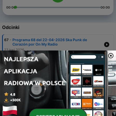
00:00
00:00
Odcinki
-
67
Programa 68 del 22-04-2026 Ska Punk de
Corazón por On My Radio
23 kwi 2026
-
66
Programa 67, especial Los Fastidios
16 kwi 2026
-
65
On My Radio, Programa 66, 08-04-2026 por Ska
Punk de Corazón.
08 kwi 2026
-
64
Programa 65 Estrenos Nacionales On My Radio
01-04-2026
01 kwi 2026