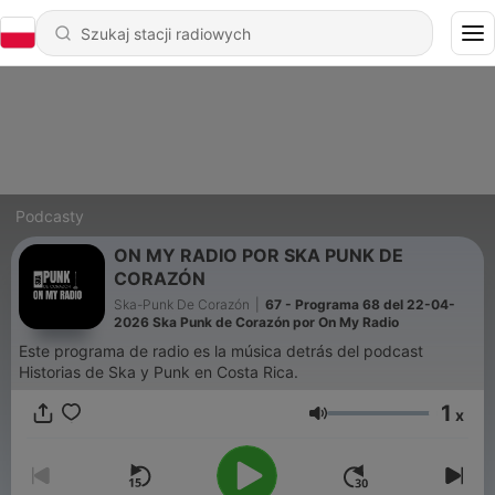
Podcasty
ON MY RADIO POR SKA PUNK DE
CORAZÓN
Ska-Punk De Corazón
|
67 - Programa 68 del 22-04-
2026 Ska Punk de Corazón por On My Radio
Este programa de radio es la música detrás del podcast
Historias de Ska y Punk en Costa Rica.
1
x
Głośność