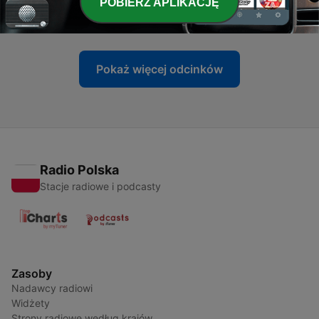
-
POBIERZ APLIKACJĘ
63
Programa 64. 25-03-2026 Estrenos
25 mar 2026
Pokaż więcej odcinków
Radio Polska
Stacje radiowe i podcasty
Zasoby
Nadawcy radiowi
Widżety
Strony radiowe według krajów