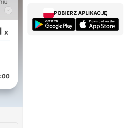
niu
POBIERZ APLIKACJĘ
ie
1
x
 się
i?
:00
ny
e
r,
rzeń