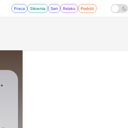
Praca
Siłownia
Sen
Relaks
Podróż
.