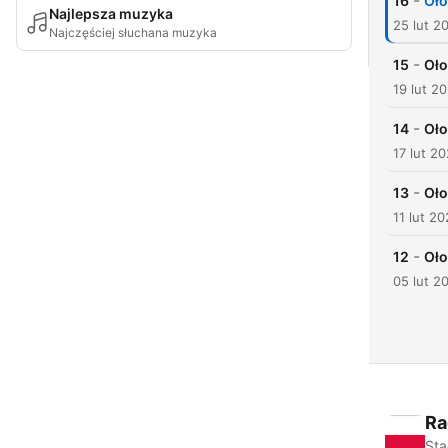
-
16
Oło
Najlepsza muzyka
25 lut 2
Najczęściej słuchana muzyka
-
15
Oło
19 lut 2
-
14
Oło
17 lut 2
-
13
Oło
11 lut 2
-
12
Oło
05 lut 2
Ra
Sta