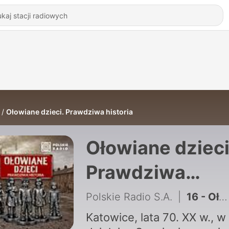
Ołowiane dzieci. Prawdziwa historia
Ołowiane dzieci
Prawdziwa
historia
Polskie Radio S.A.
|
16 - Ołowiane dzieci 5: Zatrute i zapomniane
Katowice, lata 70. XX w., w