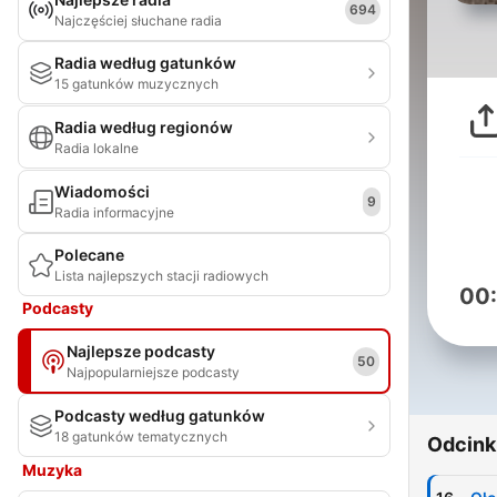
694
Najczęściej słuchane radia
Radia według gatunków
15 gatunków muzycznych
Radia według regionów
Radia lokalne
Wiadomości
9
Radia informacyjne
Polecane
Lista najlepszych stacji radiowych
00
Podcasty
Najlepsze podcasty
50
Najpopularniejsze podcasty
Podcasty według gatunków
18 gatunków tematycznych
Odcink
Muzyka