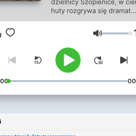
dzielnicy Szopienice, w cie
huty rozgrywa się dramat
setek dzieci dotkniętych
chorobą, na którą w teorii n
Głośność
miały prawa zapaść. W
centrum wydarzeń znajdują
kobiety, które stają przed
dylematem: czy pomóc
dzieciom i narazić się
komunistycznemu reżimow
:00
00
Reporterskie śledztwo An
Kowalczyk o przemilczanej
epidemii w sercu Górnego
Śląska, nagrania archiwaln
i
oraz głosy bohaterów i ofia
które skutki tamtych wyda