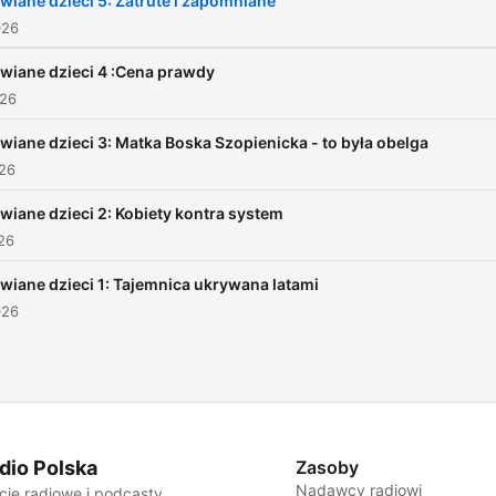
wiane dzieci 5: Zatrute i zapomniane
odczuwają do dziś.
026
wiane dzieci 4 :Cena prawdy
026
wiane dzieci 3: Matka Boska Szopienicka - to była obelga
026
wiane dzieci 2: Kobiety kontra system
026
wiane dzieci 1: Tajemnica ukrywana latami
026
dio Polska
Zasoby
Nadawcy radiowi
cje radiowe i podcasty