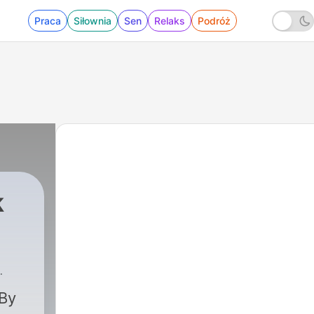
Praca
Siłownia
Sen
Relaks
Podróż
k
 By