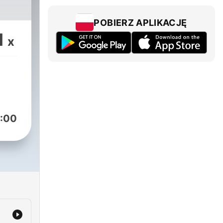
POBIERZ APLIKACJĘ
1
x
:00