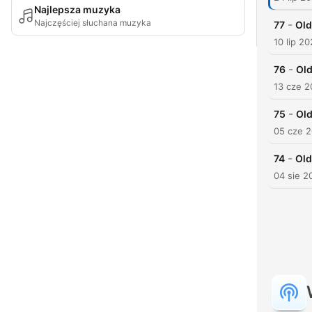
Najlepsza muzyka
Najczęściej słuchana muzyka
-
77
Old
10 lip 2
-
76
Old
13 cze 
-
75
Old
05 cze 
-
74
Old
04 sie 2