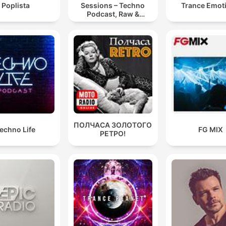
Poplista
Sessions – Techno
Trance Emot
Podcast, Raw &
Hypnotic Techno
Mixes
ПОЛЧАСА ЗОЛОТОГО
echno Life
FG MIX
РЕТРО!