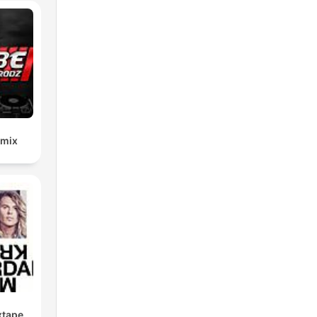
emix
xtape