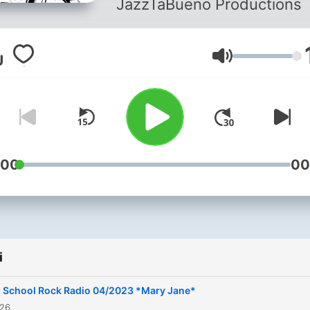
JazzTaBueno Productions
Głośność
:00
00
i
 School Rock Radio 04/2023 *Mary Jane*
026