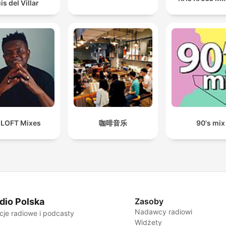
is del Villar
 LOFT Mixes
咖啡音乐
90's mix
dio Polska
Zasoby
Nadawcy radiowi
cje radiowe i podcasty
Widżety