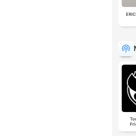
ERIC
To
Fr