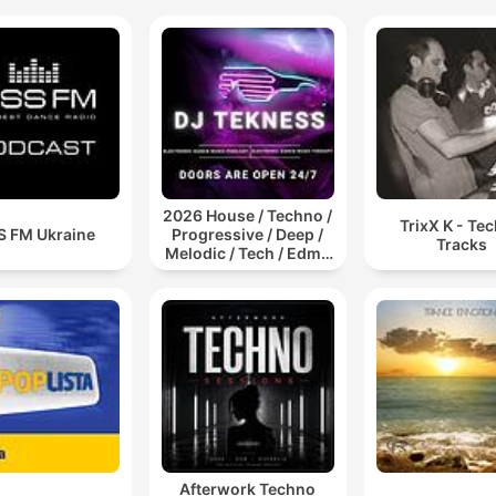
2026 House / Techno /
TrixX K - Te
S FM Ukraine
Progressive / Deep /
Tracks
Melodic / Tech / Edm /
Afro / ibiza DJ Mix /
Set / Podcast /
Electronic Dance Musi
Afterwork Techno