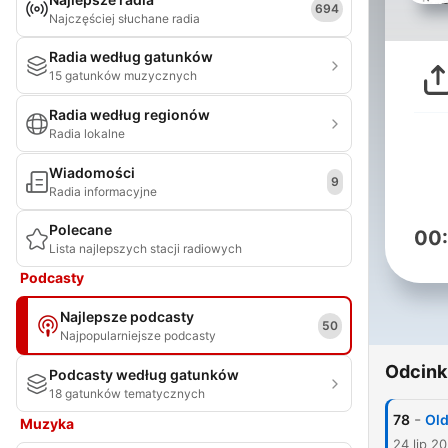
694
Najczęściej słuchane radia
Radia według gatunków
15 gatunków muzycznych
Radia według regionów
Radia lokalne
Wiadomości
9
Radia informacyjne
Polecane
00
Lista najlepszych stacji radiowych
Podcasty
Najlepsze podcasty
50
Najpopularniejsze podcasty
Odcink
Podcasty według gatunków
18 gatunków tematycznych
-
78
Old
Muzyka
24 lip 2