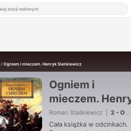
Ogniem i mieczem. Henryk Sienkiewicz
Ogniem i
mieczem. Henr
Sienkiewicz
Roman Staśkiewicz
|
2 - Ogniem i mieczem. Henryk Sienkiewicz. Tom 1. Rozdział 2
Cała książka w odcinkach.