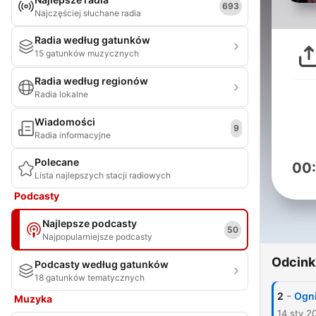
693
Najczęściej słuchane radia
Radia według gatunków
15 gatunków muzycznych
Radia według regionów
Radia lokalne
Wiadomości
9
Radia informacyjne
Polecane
00
Lista najlepszych stacji radiowych
Podcasty
Najlepsze podcasty
50
Najpopularniejsze podcasty
Odcink
Podcasty według gatunków
18 gatunków tematycznych
-
2
Ogni
Muzyka
14 sty 2