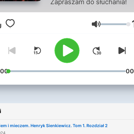
Zapraszam do słuchania!
Głośność
:00
00
i
em i mieczem. Henryk Sienkiewicz. Tom 1. Rozdział 2
024