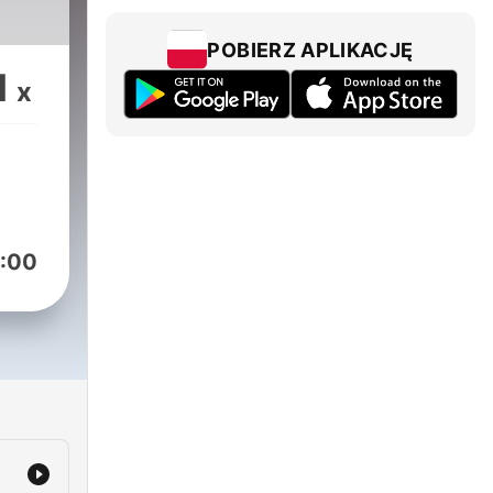
POBIERZ APLIKACJĘ
1
x
:00