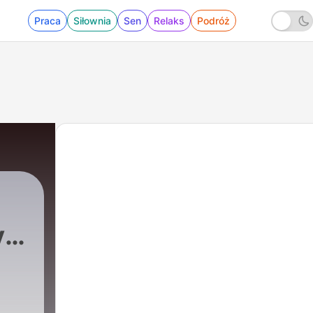
Praca
Siłownia
Sen
Relaks
Podróż
yk