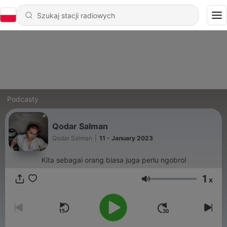
Podcasty
Qodar Salman
Qodar Salman
|
11 - January 2023
Kita sebagai orang biasa juga perlu ngobrol
1
x
Głośność