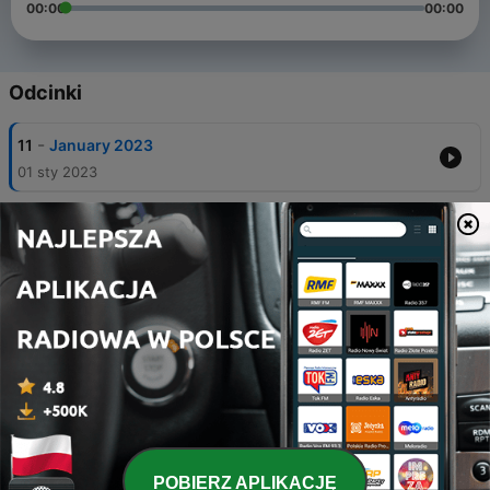
00:00
00:00
Odcinki
-
11
January 2023
01 sty 2023
-
10
RUNGKAD DI UMUR 30 TAHUN
17 lut 2022
-
5
OBASE [ Obrolan orang biasa ] - ORANG DEWASA
ANEH ANEH
06 lip 2020
-
4
OBASE [ Obrolan Orang Biasa ] MENGERTILAH !
Semua orang juga punya masalah sendiri
01 cze 2020
-
3
OBASE [ Obrolan Orang Biasa ] - Lu yakin udah siap
nikah ?
POBIERZ APLIKACJĘ