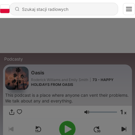
Podcasty
Oasis
Roderick Williams and Emily Smith
|
73 - HAPPY
HOLIDAYS FROM OASIS
This podcast is a place where anyone can vent their problems.
We talk about any and everything.
1
x
Głośność