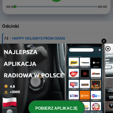
00:00
00:00
Odcinki
-
73
HAPPY HOLIDAYS FROM OASIS
19 gru 2024
-
72
Let's Catch Up (no mustard)
10 gru 2024
-
71
The Girls Are BACK
19 lis 2024
-
70
She Said YES!
12 lis 2024
-
69
I Didn't Ask You to Do That
POBIERZ APLIKACJĘ
05 lis 2024