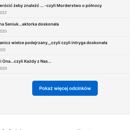
rócić żeby znależć ... -czyli Morderstwo o północy
2022
a Seniuk...aktorka doskonała
2020
panicz wielce podejrzany,,,czyli czyli intryga doskonała
020
i Ona...czyli Każdy z Nas...
2020
Pokaż więcej odcinków