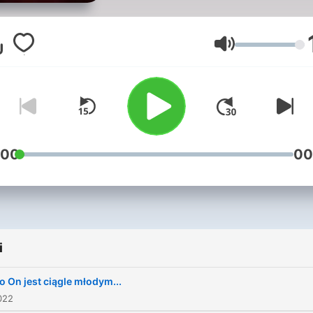
Głośność
:00
00
i
bo On jest ciągle młodym...
022