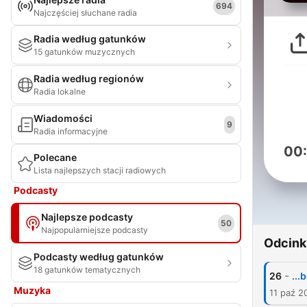
694
Najczęściej słuchane radia
Radia według gatunków
15 gatunków muzycznych
Radia według regionów
Radia lokalne
Wiadomości
9
Radia informacyjne
00
Polecane
Lista najlepszych stacji radiowych
Podcasty
Najlepsze podcasty
50
Najpopularniejsze podcasty
Odcink
Podcasty według gatunków
18 gatunków tematycznych
-
26
...
Muzyka
11 paź 2