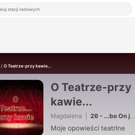
O Teatrze-przy kawie...
O Teatrze-przy
kawie...
Magdalena
|
26 - ...bo On jest ciągle młodym...
Moje opowieści teatrlne