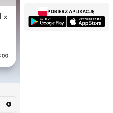
POBIERZ APLIKACJĘ
1
x
:00