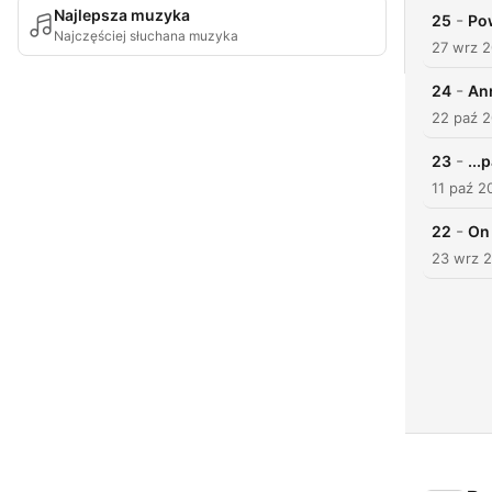
Najlepsza muzyka
-
25
Pow
Najczęściej słuchana muzyka
27 wrz 
-
24
Ann
22 paź 
-
23
...
11 paź 2
-
22
On 
23 wrz 