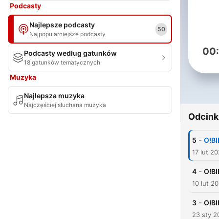
Podcasty
Najlepsze podcasty
50
Najpopularniejsze podcasty
00
Podcasty według gatunków
18 gatunków tematycznych
Muzyka
Najlepsza muzyka
Najczęściej słuchana muzyka
Odcink
-
5
O!B
17 lut 2
-
4
O!B
10 lut 2
-
3
O!B
23 sty 2