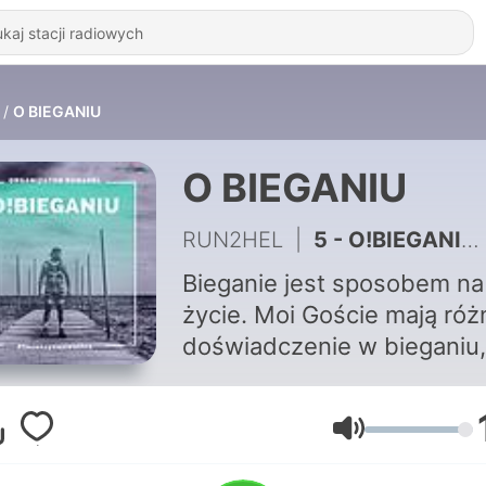
O BIEGANIU
O BIEGANIU
RUN2HEL
|
5 - O!BIEGANIU#5
Bieganie jest sposobem na
życie. Moi Goście mają róż
doświadczenie w bieganiu,
łączy ich jedno - podejmuj
wyzwania i osiągają rezulta
Rozmawiamy o
Głośność
przygotowaniach do biegu,