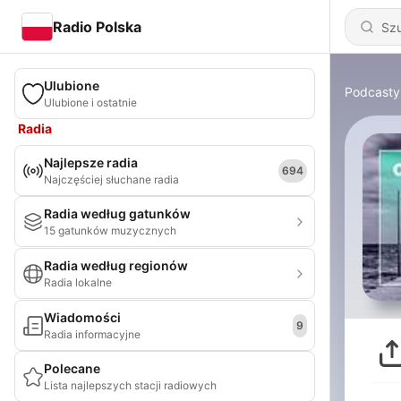
Radio Polska
Ulubione
Podcasty
Ulubione i ostatnie
Radia
Najlepsze radia
694
Najczęściej słuchane radia
Radia według gatunków
15 gatunków muzycznych
Radia według regionów
Radia lokalne
Wiadomości
9
Radia informacyjne
Polecane
Lista najlepszych stacji radiowych