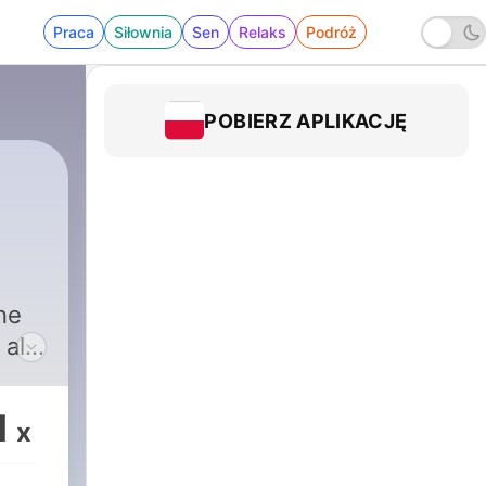
Praca
Siłownia
Sen
Relaks
Podróż
POBIERZ APLIKACJĘ
ne
 ale
ą
ty.
1
x