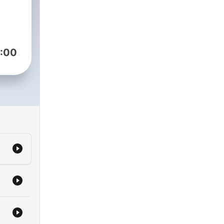
o
o,
s.
:00