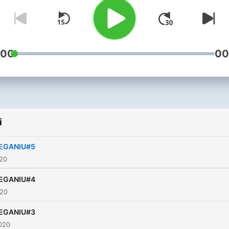
przygodach z bieganiem i 
tym, co daje pasja do tego
sportu. Czasami jest ciężk
nie tylko z uwagi na dystan
:00
00
#tuzaczynasieultra
i
IEGANIU#5
020
IEGANIU#4
020
IEGANIU#3
020