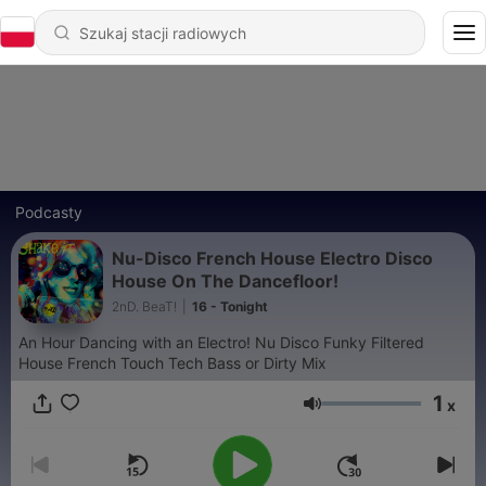
Podcasty
Nu-Disco French House Electro Disco
House On The Dancefloor!
2nD. BeaT!
|
16 - Tonight
An Hour Dancing with an Electro! Nu Disco Funky Filtered
House French Touch Tech Bass or Dirty Mix
1
x
Głośność