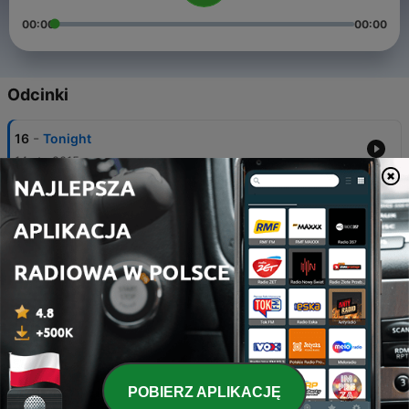
00:00
00:00
Odcinki
-
16
Tonight
14 sty 2015
-
15
Take It Easy
15 sie 2013
-
14
French Seduction
26 lip 2012
-
13
A Mix For ... #1 lovedisco.fm
19 kwi 2012
-
12
From Disco To Disco
POBIERZ APLIKACJĘ
20 gru 2011