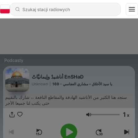
Podcasty
أناشيدٌ وإيمانيَّاتْ EnSHaD
Unknown
|
169 - يا سيد الأخلاق – مشاري العفاسي
ستجد هنا الكثير من الأناشيد الهادفة والمقاطع النافعة ،، شارك بالتقييم
حتى يكتب لنا جميعا الأجر
1
x
Głośność