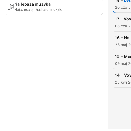
-
18
Les
Najlepsza muzyka
20 cze 
Najczęściej słuchana muzyka
-
17
Voy
06 cze 
-
16
Nos
23 maj 
-
15
Mes
09 maj 
-
14
Voy
25 kwi 