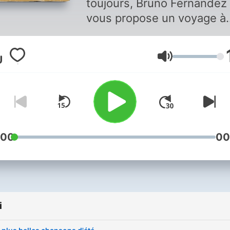
toujours, Bruno Fernandez
vous propose un voyage à
travers les vies et les
chansons des plus grande
Głośność
vedettes aux parcours
incroyables et aux chanso
tellement inoubliables.
Chaque épisode de "Nosta
Legends" vous invite à
:00
00
redécouvrir les carrières
emblématiques de stars
comme Véronique Sanson,
Bruce Springsteen, Michel
i
Sardou, Johnny Hallyday e
Charles Aznavour, en pass