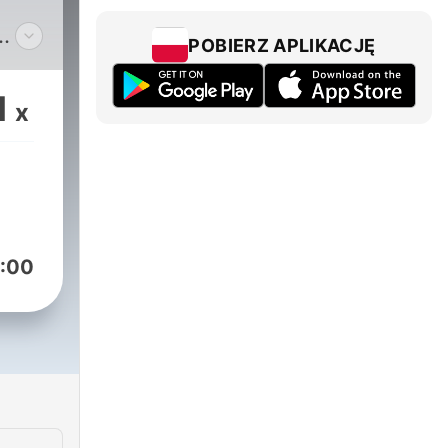
POBIERZ APLIKACJĘ
s
1
x
ns
lgie
:00
t
ant