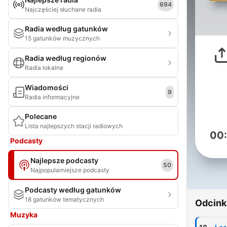
694
Najczęściej słuchane radia
Radia według gatunków
15 gatunków muzycznych
Radia według regionów
Radia lokalne
Wiadomości
9
Radia informacyjne
Polecane
Lista najlepszych stacji radiowych
00
Podcasty
Najlepsze podcasty
50
Najpopularniejsze podcasty
Podcasty według gatunków
18 gatunków tematycznych
Odcink
Muzyka