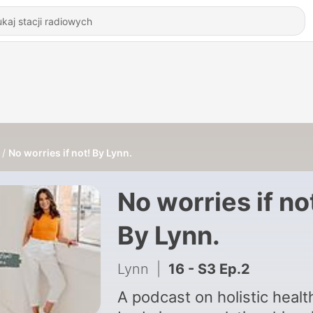
No worries if not! By Lynn.
No worries if no
By Lynn.
Lynn
|
16 - S3 Ep.2
A podcast on holistic healt