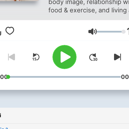
body image, relationship w
food & exercise, and living 
truly authentic life. Enjoy.
Głośność
:00
00
i