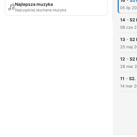
-
16
S3 
Najlepsza muzyka
05 lip 2
Najczęściej słuchana muzyka
-
14
S2 
08 cze 
-
13
S2 
25 maj 
-
12
S2 
28 mar 
-
11
S2.
14 mar 