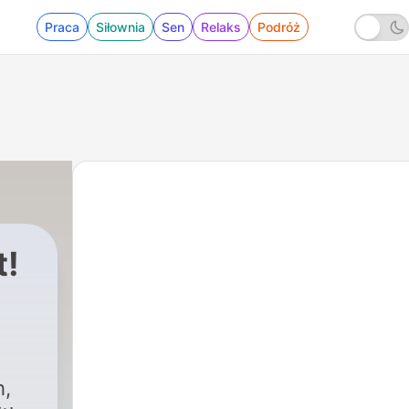
Praca
Siłownia
Sen
Relaks
Podróż
t!
h,