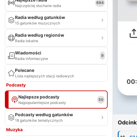
694
Najczęściej słuchane radia
Radia według gatunków
15 gatunków muzycznych
Radia według regionów
Radia lokalne
Wiadomości
9
Radia informacyjne
Polecane
Lista najlepszych stacji radiowych
00
Podcasty
Najlepsze podcasty
50
Najpopularniejsze podcasty
Podcasty według gatunków
18 gatunków tematycznych
Odcink
Muzyka