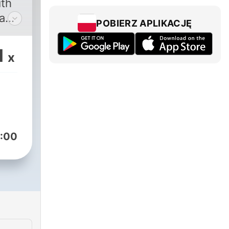
ith
a
POBIERZ APLIKACJĘ
1
x
:00