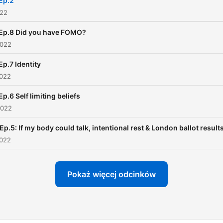
Ep.2
022
Ep.8 Did you have FOMO?
2022
Ep.7 Identity
2022
Ep.6 Self limiting beliefs
2022
 Ep.5: If my body could talk, intentional rest & London ballot result
2022
Pokaż więcej odcinków