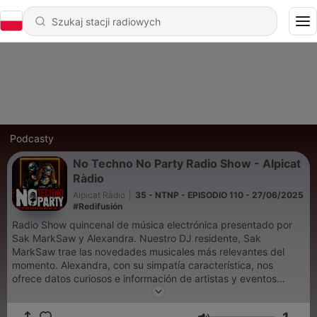
Podcasty
No Techno No Party Radio Show - Alpicat
Ràdio
Alpicat Ràdio
|
35 - NTNP - EPISODIO 110 - 27/06/2025
#Redifusión
Radio Show quincenal de música electrónica presentado por
Sak MarkSaw y Alexandra. Nuestro DJ residente, Sak
MarkSaw trae las novedades musicales más relevantes del
momento. Alexandra, con su simpatía característica, nos
ofrece datos curiosos e información de artistas y eventos
"arround the World". Tertulia radiofónica pinchada en
RIGUROSO DIRECTO, donde los protagonistas opinan y