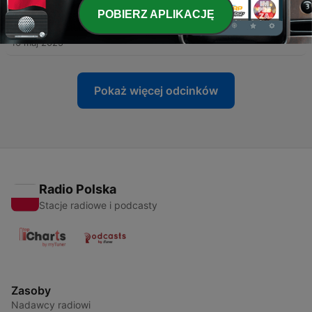
POBIERZ APLIKACJĘ
-
31
NTNP - EPISODIO 107 - 16/05/2025
16 maj 2025
Pokaż więcej odcinków
Radio Polska
Stacje radiowe i podcasty
Zasoby
Nadawcy radiowi