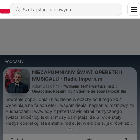
Podcasty
NIEZAPOMNIANY ŚWIAT OPERETKI I
MUSICALU - Radio Imperium
Adam Żaak
|
11 - "Wilhelm Tell" uwertura muz.:
Gioacchino Rossini, lib.: Etienne de Jouy i Hipolit Bis
Sobotnie popołudnia i niedzielne wieczory od lutego 2021
wypełniają na falach eteru wspomnienia, nagrania, rozmowy ze
słuchaczami i wywiady z przedstawicielami muzycznego
świata. Miłośnicy lekkiej muzy pamiętają, że Gliwice stały
kiedyś operetką. Na antenie radia, jej wielbiciele, jak również
miłośnicy musicali przypomną sobie ulubione spektakle, a
także zapoznają się z muzyką filmową, festiwalową i każdą