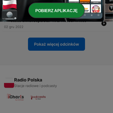
dwadzieścia miał mój dziad" C. Zeller, M. West, L.
Held
POBIERZ APLIKACJĘ
10 gru 2022
-
7
"Jesus Christ Superstar" A. L. Webber T. Rice
02 gru 2022
Pokaż więcej odcinków
Radio Polska
Stacje radiowe i podcasty