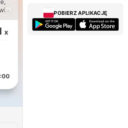
e,
wiać
POBIERZ APLIKACJĘ
ego
1
x
ną
ną
musi
 do
obrze
:00
 a
go
zo
e