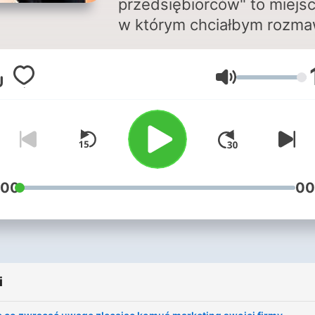
przedsiębiorców" to miejsc
w którym chciałbym rozma
z Wami na temat godzenia
pracy dla jednego wiodąc
Głośność
klienta z realizacją innych
projektów. Takie bycie jed
nogą przedsiębiorcą a jed
pracownikiem nie zawsze 
oznaczać etap przejściowy
własnej firmy, niektórzy d
:00
00
czują się w takim układzie,
praca dla więcej niż jedne
szefa może oznaczać bard
wiele korzyści dla każdej z
i
stron tego układu. I o tym
będzie ten podcast.