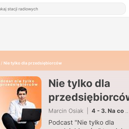
Nie tylko dla przedsiębiorców
Nie tylko dla
przedsiębiorcó
Marcin Osiak
|
4 - 3. Na co zwracać uwagę zlecając komuś marketing swojej firmy
Podcast "Nie tylko dla