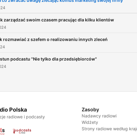
a co zwracać uwagę zlecając komuś marketing swojej firmy
Niezależnie od tego czy
024
pracujesz na etacie, kontra
ak zarządzać swoim czasem pracując dla kilku klientów
czy prowadzisz własną fir
024
to miejsce jest dla Ciebie.
ak rozmawiać z szefem o realizowaniu innych zleceń
024
stun podcastu "Nie tylko dla przedsiębiorców"
024
dio Polska
Zasoby
Nadawcy radiowi
cje radiowe i podcasty
Widżety
Strony radiowe według kra