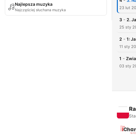
-
4
3. N
Najlepsza muzyka
23 lut 2
Najczęściej słuchana muzyka
-
3
2. J
25 sty 2
-
2
1: J
11 sty 2
-
1
Zwia
03 sty 2
Ra
Sta