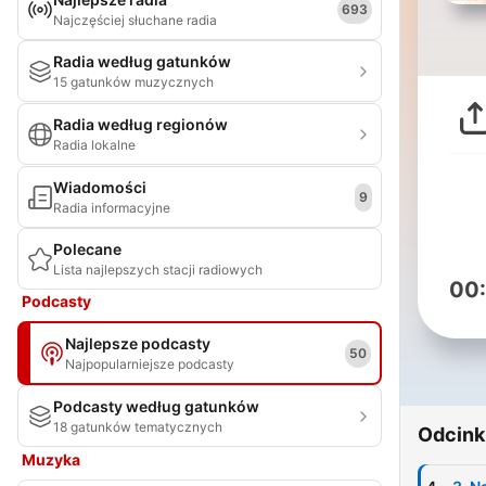
693
Najczęściej słuchane radia
Radia według gatunków
15 gatunków muzycznych
Radia według regionów
Radia lokalne
Wiadomości
9
Radia informacyjne
Polecane
Lista najlepszych stacji radiowych
00
Podcasty
Najlepsze podcasty
50
Najpopularniejsze podcasty
Podcasty według gatunków
18 gatunków tematycznych
Odcink
Muzyka