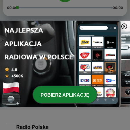
00:00
00:00
Odcinki
-
3
Aqidatul Awwam matan 02
01 mar 2021
-
2
Aqidatul Awwam matan 01
01 mar 2021
-
1
Sinopsis Aqidatul Awwam
01 mar 2021
POBIERZ APLIKACJĘ
Radio Polska