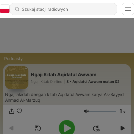
Podcasty
Ngaji Kitab Aqidatul Awwam
Ngaji Kitab On-line
|
3 - Aqidatul Awwam matan 02
Ngaji akidah dengan kitab Aqidatul Awwam karya As-Sayyid
Ahmad Al-Marzuqi
1
x
Głośność