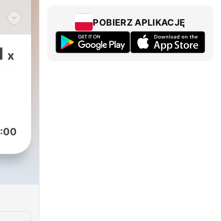
POBIERZ APLIKACJĘ
1
x
szych
z
:00
zynu
 z