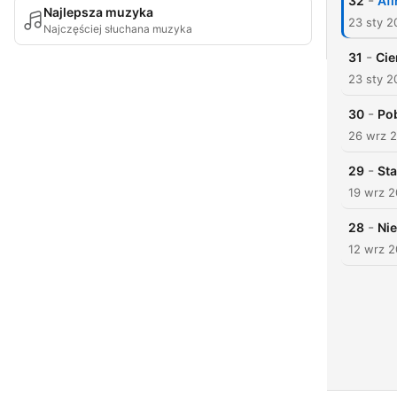
-
32
Afi
Najlepsza muzyka
23 sty 2
Najczęściej słuchana muzyka
-
31
Cie
23 sty 2
-
30
Po
26 wrz 
-
29
Sta
19 wrz 
-
28
Ni
12 wrz 