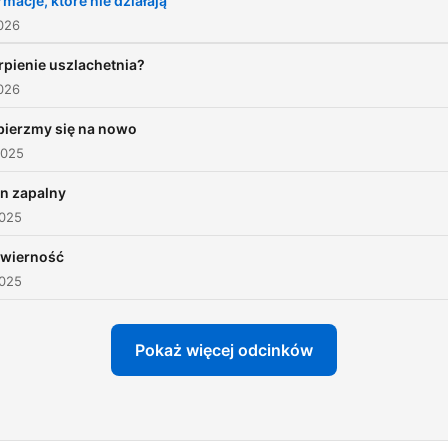
rmacje, które nie działają
Psychologia - z nami
026
poczujesz się lepiej
rpienie uszlachetnia?
026
bierzmy się na nowo
2025
n zapalny
2025
ewierność
2025
Pokaż więcej odcinków