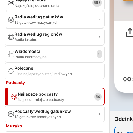
693
Najczęściej słuchane radia
Radia według gatunków
15 gatunków muzycznych
Radia według regionów
Radia lokalne
Wiadomości
9
Radia informacyjne
Polecane
Lista najlepszych stacji radiowych
00
Podcasty
Najlepsze podcasty
50
Najpopularniejsze podcasty
Podcasty według gatunków
18 gatunków tematycznych
Odcink
Muzyka