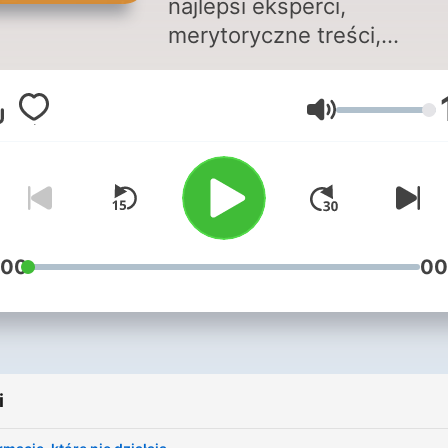
najlepsi eksperci,
merytoryczne treści,
doświadczenie. Jest blisko
Twoich spraw, inspiruje do
Głośność
zajmowania się sobą, daje
wytchnienie i zrozumienie,
skłania do autorefleksji,
zaprasza do odkrywania
siebie. Słuchaj najważniej
artykułów wybranych prze
:00
00
redaktorkę naczelną maga
„Newsweek Psychologia" i
świętuj 10. urodziny razem
nami. Więcej znajdziesz w
i
wydaniu prasowym i na
newsweek.pl Newsweek